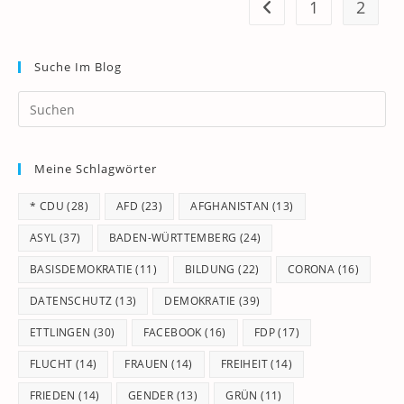
1
2
Zur vorherigen Seite
Suche Im Blog
Pr
Es
to
Meine Schlagwörter
clo
th
* CDU
(28)
AFD
(23)
AFGHANISTAN
(13)
se
pan
ASYL
(37)
BADEN-WÜRTTEMBERG
(24)
BASISDEMOKRATIE
(11)
BILDUNG
(22)
CORONA
(16)
DATENSCHUTZ
(13)
DEMOKRATIE
(39)
ETTLINGEN
(30)
FACEBOOK
(16)
FDP
(17)
FLUCHT
(14)
FRAUEN
(14)
FREIHEIT
(14)
FRIEDEN
(14)
GENDER
(13)
GRÜN
(11)