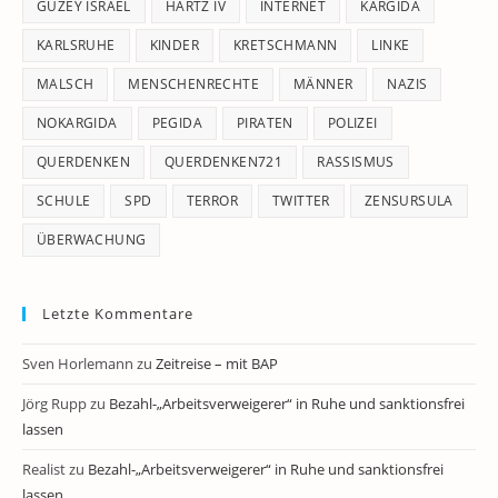
GÜZEY ISRAEL
HARTZ IV
INTERNET
KARGIDA
KARLSRUHE
KINDER
KRETSCHMANN
LINKE
MALSCH
MENSCHENRECHTE
MÄNNER
NAZIS
NOKARGIDA
PEGIDA
PIRATEN
POLIZEI
QUERDENKEN
QUERDENKEN721
RASSISMUS
SCHULE
SPD
TERROR
TWITTER
ZENSURSULA
ÜBERWACHUNG
Letzte Kommentare
Sven Horlemann
zu
Zeitreise – mit BAP
Jörg Rupp
zu
Bezahl-„Arbeitsverweigerer“ in Ruhe und sanktionsfrei
lassen
Realist
zu
Bezahl-„Arbeitsverweigerer“ in Ruhe und sanktionsfrei
lassen