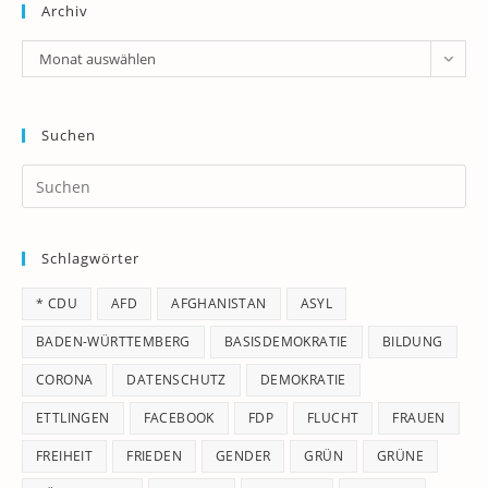
Archiv
Archiv
Monat auswählen
Suchen
Pr
Es
to
Schlagwörter
clo
th
* CDU
AFD
AFGHANISTAN
ASYL
se
pan
BADEN-WÜRTTEMBERG
BASISDEMOKRATIE
BILDUNG
CORONA
DATENSCHUTZ
DEMOKRATIE
ETTLINGEN
FACEBOOK
FDP
FLUCHT
FRAUEN
FREIHEIT
FRIEDEN
GENDER
GRÜN
GRÜNE