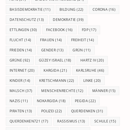
BASISDEMOKRATIE
(11)
BILDUNG
(22)
CORONA
(16)
DATENSCHUTZ
(13)
DEMOKRATIE
(39)
ETTLINGEN
(30)
FACEBOOK
(16)
FDP
(17)
FLUCHT
(14)
FRAUEN
(14)
FREIHEIT
(14)
FRIEDEN
(14)
GENDER
(13)
GRÜN
(11)
GRÜNE
(92)
GÜZEY ISRAEL
(18)
HARTZ IV
(20)
INTERNET
(20)
KARGIDA
(21)
KARLSRUHE
(46)
KINDER
(14)
KRETSCHMANN
(22)
LINKE
(20)
MALSCH
(37)
MENSCHENRECHTE
(12)
MÄNNER
(15)
NAZIS
(11)
NOKARGIDA
(18)
PEGIDA
(22)
PIRATEN
(13)
POLIZEI
(22)
QUERDENKEN
(31)
QUERDENKEN721
(17)
RASSISMUS
(13)
SCHULE
(15)