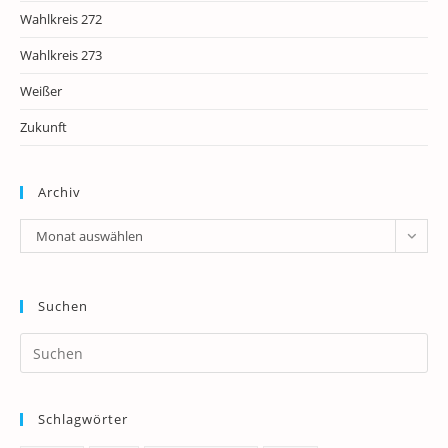
Wahlkreis 272
Wahlkreis 273
Weißer
Zukunft
Archiv
Archiv
Monat auswählen
Suchen
Pr
Es
to
Schlagwörter
clo
th