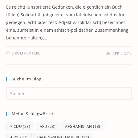
Es reicht! (unsortierte Gedanken, die eigentlich ein Buch
füllen) Solidarität (abgeleitet vom lateinischen solidus für
gediegen, echt oder fest; Adjektiv: solidarisch) bezeichnet
eine, zumeist in einem ethisch-politischen Zusammenhang
benannte Haltung…
2 KOMMENTARE
26. APRIL 2015
Suche Im Blog
Pr
Es
to
Meine Schlagwörter
clo
th
* CDU
(28)
AFD
(23)
AFGHANISTAN
(13)
se
pan
ASYL
(37)
BADEN-WÜRTTEMBERG
(24)