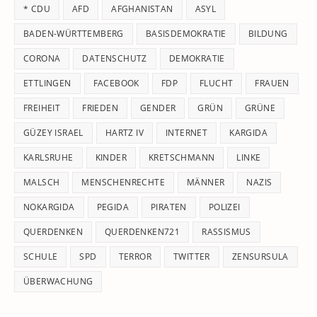
* CDU
AFD
AFGHANISTAN
ASYL
se
pan
BADEN-WÜRTTEMBERG
BASISDEMOKRATIE
BILDUNG
CORONA
DATENSCHUTZ
DEMOKRATIE
ETTLINGEN
FACEBOOK
FDP
FLUCHT
FRAUEN
FREIHEIT
FRIEDEN
GENDER
GRÜN
GRÜNE
GÜZEY ISRAEL
HARTZ IV
INTERNET
KARGIDA
KARLSRUHE
KINDER
KRETSCHMANN
LINKE
MALSCH
MENSCHENRECHTE
MÄNNER
NAZIS
NOKARGIDA
PEGIDA
PIRATEN
POLIZEI
QUERDENKEN
QUERDENKEN721
RASSISMUS
SCHULE
SPD
TERROR
TWITTER
ZENSURSULA
ÜBERWACHUNG