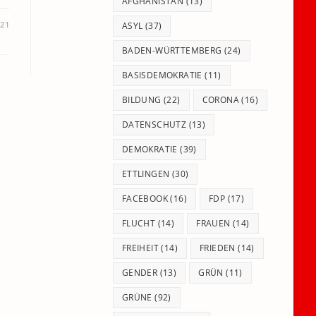
panel.
AFGHANISTAN
(13)
021
ASYL
(37)
BADEN-WÜRTTEMBERG
(24)
BASISDEMOKRATIE
(11)
BILDUNG
(22)
CORONA
(16)
DATENSCHUTZ
(13)
DEMOKRATIE
(39)
ETTLINGEN
(30)
FACEBOOK
(16)
FDP
(17)
FLUCHT
(14)
FRAUEN
(14)
FREIHEIT
(14)
FRIEDEN
(14)
GENDER
(13)
GRÜN
(11)
GRÜNE
(92)