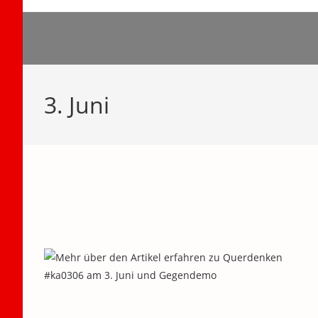
Zum
Inhalt
springen
3. Juni