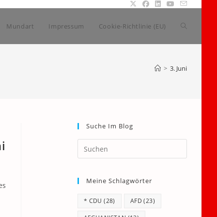
Website-
Mundart
Impressum
Cookie-Richtlinie (EU)
Suche
>
3. Juni
umschalte
Suche Im Blog
i
Press
Escape
to
Meine Schlagwörter
close
es
the
* CDU
(28)
AFD
(23)
search