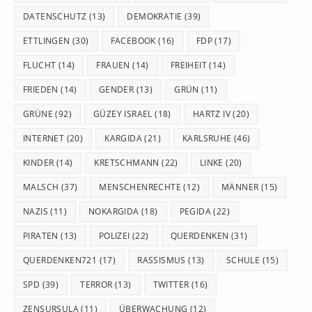
DATENSCHUTZ
(13)
DEMOKRATIE
(39)
ETTLINGEN
(30)
FACEBOOK
(16)
FDP
(17)
FLUCHT
(14)
FRAUEN
(14)
FREIHEIT
(14)
FRIEDEN
(14)
GENDER
(13)
GRÜN
(11)
GRÜNE
(92)
GÜZEY ISRAEL
(18)
HARTZ IV
(20)
INTERNET
(20)
KARGIDA
(21)
KARLSRUHE
(46)
KINDER
(14)
KRETSCHMANN
(22)
LINKE
(20)
MALSCH
(37)
MENSCHENRECHTE
(12)
MÄNNER
(15)
NAZIS
(11)
NOKARGIDA
(18)
PEGIDA
(22)
PIRATEN
(13)
POLIZEI
(22)
QUERDENKEN
(31)
QUERDENKEN721
(17)
RASSISMUS
(13)
SCHULE
(15)
SPD
(39)
TERROR
(13)
TWITTER
(16)
ZENSURSULA
(11)
ÜBERWACHUNG
(12)