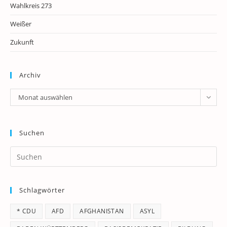
Wahlkreis 273
Weißer
Zukunft
Archiv
Archiv
Monat auswählen
Suchen
Pr
Es
to
Schlagwörter
clo
th
* CDU
AFD
AFGHANISTAN
ASYL
se