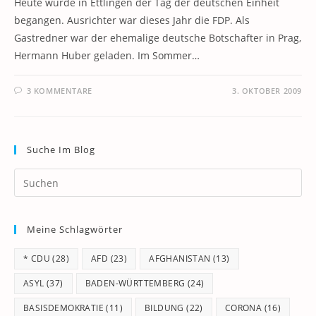
Heute wurde in Ettlingen der Tag der deutschen Einheit
begangen. Ausrichter war dieses Jahr die FDP. Als
Gastredner war der ehemalige deutsche Botschafter in Prag,
Hermann Huber geladen. Im Sommer…
3 KOMMENTARE
3. OKTOBER 2009
Suche Im Blog
Pr
Es
to
Meine Schlagwörter
clo
th
* CDU
(28)
AFD
(23)
AFGHANISTAN
(13)
se
pan
ASYL
(37)
BADEN-WÜRTTEMBERG
(24)
BASISDEMOKRATIE
(11)
BILDUNG
(22)
CORONA
(16)