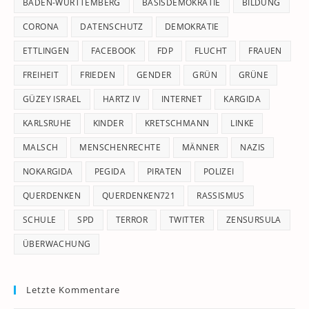
pan
BADEN-WÜRTTEMBERG
BASISDEMOKRATIE
BILDUNG
CORONA
DATENSCHUTZ
DEMOKRATIE
ETTLINGEN
FACEBOOK
FDP
FLUCHT
FRAUEN
FREIHEIT
FRIEDEN
GENDER
GRÜN
GRÜNE
GÜZEY ISRAEL
HARTZ IV
INTERNET
KARGIDA
KARLSRUHE
KINDER
KRETSCHMANN
LINKE
MALSCH
MENSCHENRECHTE
MÄNNER
NAZIS
NOKARGIDA
PEGIDA
PIRATEN
POLIZEI
QUERDENKEN
QUERDENKEN721
RASSISMUS
SCHULE
SPD
TERROR
TWITTER
ZENSURSULA
ÜBERWACHUNG
Letzte Kommentare