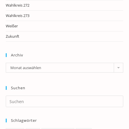
Wahlkreis 272
Wahlkreis 273
Weißer
Zukunft
Archiv
Archiv
Monat auswählen
Suchen
Pr
Es
to
Schlagwörter
clo
th