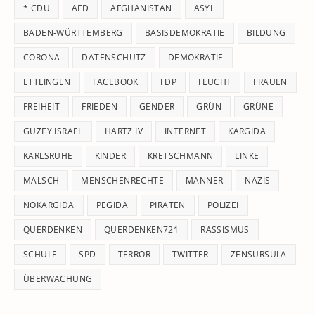
* CDU
AFD
AFGHANISTAN
ASYL
se
pan
BADEN-WÜRTTEMBERG
BASISDEMOKRATIE
BILDUNG
CORONA
DATENSCHUTZ
DEMOKRATIE
ETTLINGEN
FACEBOOK
FDP
FLUCHT
FRAUEN
FREIHEIT
FRIEDEN
GENDER
GRÜN
GRÜNE
GÜZEY ISRAEL
HARTZ IV
INTERNET
KARGIDA
KARLSRUHE
KINDER
KRETSCHMANN
LINKE
MALSCH
MENSCHENRECHTE
MÄNNER
NAZIS
NOKARGIDA
PEGIDA
PIRATEN
POLIZEI
QUERDENKEN
QUERDENKEN721
RASSISMUS
SCHULE
SPD
TERROR
TWITTER
ZENSURSULA
ÜBERWACHUNG