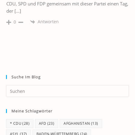
CDU, SPD und FDP gemeinsam mit dieser Partei einen Tag,
der […]
Antworten
0
Suche Im Blog
Pr
Es
to
Meine Schlagwörter
clo
th
* CDU
(28)
AFD
(23)
AFGHANISTAN
(13)
se
pan
ASYL
(37)
BADEN-WÜRTTEMBERG
(24)