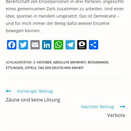
Bereitschaft von Einzelpersonen in drei Parteien, angesichts
eines gemeinsamen Ziels zusammen zu arbeiten. Und einer
Idee, spontan in Handeln umgesetzt. Das ist Demokratie –
und für mich immer der Beleg dafür,wieviel Einzelne
bewegen können.
F
T
E
Li
W
T
T
T
a
w
m
n
h
el
h
ei
c
itt
ai
k
at
e
re
le
SCHLAGWÖRTER
:
3. OKTOBER
,
ABSOLUTE MEHRHEIT
,
BÜSSEMAKER
,
ETTLINGEN
,
OFFELE
,
TAG DER DEUTSCHEN EINHEIT
e
er
l
e
s
gr
e
n
b
dI
A
a
m
o
n
p
m
a
Weitere
Vorheriger Beitrag
Artikel
o
p
Zäune sind keine Lösung
ansehen
k
Nächster Beitrag
Verbote