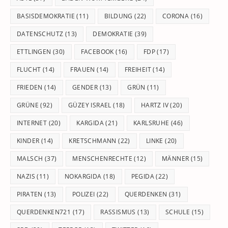
BASISDEMOKRATIE
(11)
BILDUNG
(22)
CORONA
(16)
DATENSCHUTZ
(13)
DEMOKRATIE
(39)
ETTLINGEN
(30)
FACEBOOK
(16)
FDP
(17)
FLUCHT
(14)
FRAUEN
(14)
FREIHEIT
(14)
FRIEDEN
(14)
GENDER
(13)
GRÜN
(11)
GRÜNE
(92)
GÜZEY ISRAEL
(18)
HARTZ IV
(20)
INTERNET
(20)
KARGIDA
(21)
KARLSRUHE
(46)
KINDER
(14)
KRETSCHMANN
(22)
LINKE
(20)
MALSCH
(37)
MENSCHENRECHTE
(12)
MÄNNER
(15)
NAZIS
(11)
NOKARGIDA
(18)
PEGIDA
(22)
PIRATEN
(13)
POLIZEI
(22)
QUERDENKEN
(31)
QUERDENKEN721
(17)
RASSISMUS
(13)
SCHULE
(15)