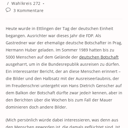
Kategorie:
/
Wahlkreis 272
Beitrags-
3 Kommentare
Kommentare:
Heute wurde in Ettlingen der Tag der deutschen Einheit
begangen. Ausrichter war dieses Jahr die FDP. Als
Gastredner war der ehemalige deutsche Botschafter in Prag,
Hermann Huber geladen. Im Sommer 1989 hatten bis zu
5000 Menschen auf dem Gelände der
deutschen Botschaft
ausgeharrt, um in die Bundesrepublik ausreisen zu dürfen.
Ein interessanter Bericht, der an diese Menschen erinnert –
die Bilder und den Halbsatz mit der Ausreiseerlaubnis, der
im Freudenschrei untergeht von Hans Dietrich Genscher auf
dem Balkon der Botschaft dürfte zwar jede/r kennen, aber in
den Berichten über die Wochen bis zum Fall der Mauer
dominieren doch andere Bilder.
(Mich persönlich würde dabei interessieren, was denn aus
den Menschen geworden ist, die damals geflüchtet sind. Ist