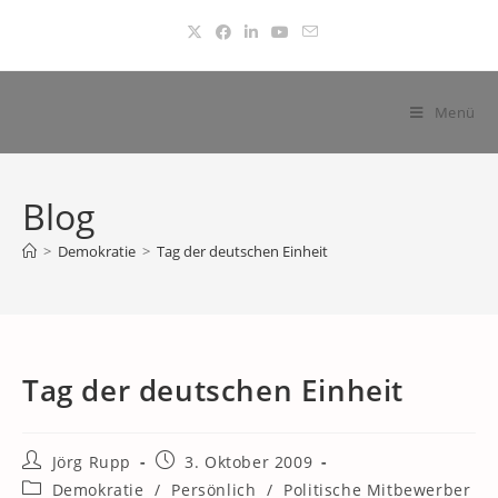
Zum
Inhalt
springen
Menü
Blog
>
Demokratie
>
Tag der deutschen Einheit
Tag der deutschen Einheit
Beitrags-
Beitrag
Jörg Rupp
3. Oktober 2009
Autor:
veröffentlicht:
Beitrags-
Demokratie
/
Persönlich
/
Politische Mitbewerber