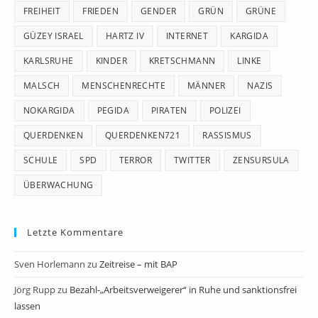
FREIHEIT
FRIEDEN
GENDER
GRÜN
GRÜNE
GÜZEY ISRAEL
HARTZ IV
INTERNET
KARGIDA
KARLSRUHE
KINDER
KRETSCHMANN
LINKE
MALSCH
MENSCHENRECHTE
MÄNNER
NAZIS
NOKARGIDA
PEGIDA
PIRATEN
POLIZEI
QUERDENKEN
QUERDENKEN721
RASSISMUS
SCHULE
SPD
TERROR
TWITTER
ZENSURSULA
ÜBERWACHUNG
Letzte Kommentare
Sven Horlemann
zu
Zeitreise – mit BAP
Jörg Rupp
zu
Bezahl-„Arbeitsverweigerer“ in Ruhe und sanktionsfrei
lassen