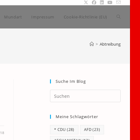
Website-
Mundart
Impressum
Cookie-Richtlinie (EU)
Suche
>
Abtreibung
umschalte
Suche Im Blog
Press
Escape
to
Meine Schlagwörter
close
the
* CDU
(28)
AFD
(23)
search
018