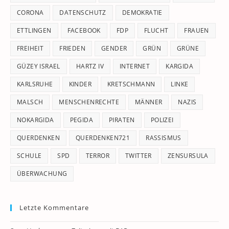
CORONA
DATENSCHUTZ
DEMOKRATIE
ETTLINGEN
FACEBOOK
FDP
FLUCHT
FRAUEN
FREIHEIT
FRIEDEN
GENDER
GRÜN
GRÜNE
GÜZEY ISRAEL
HARTZ IV
INTERNET
KARGIDA
KARLSRUHE
KINDER
KRETSCHMANN
LINKE
MALSCH
MENSCHENRECHTE
MÄNNER
NAZIS
NOKARGIDA
PEGIDA
PIRATEN
POLIZEI
QUERDENKEN
QUERDENKEN721
RASSISMUS
SCHULE
SPD
TERROR
TWITTER
ZENSURSULA
ÜBERWACHUNG
Letzte Kommentare