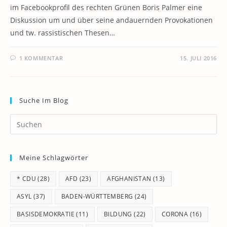
im Facebookprofil des rechten Grünen Boris Palmer eine
Diskussion um und über seine andauernden Provokationen
und tw. rassistischen Thesen…
1 KOMMENTAR
15. JULI 2016
Suche Im Blog
Pr
Es
to
Meine Schlagwörter
clo
th
* CDU
(28)
AFD
(23)
AFGHANISTAN
(13)
se
pan
ASYL
(37)
BADEN-WÜRTTEMBERG
(24)
BASISDEMOKRATIE
(11)
BILDUNG
(22)
CORONA
(16)