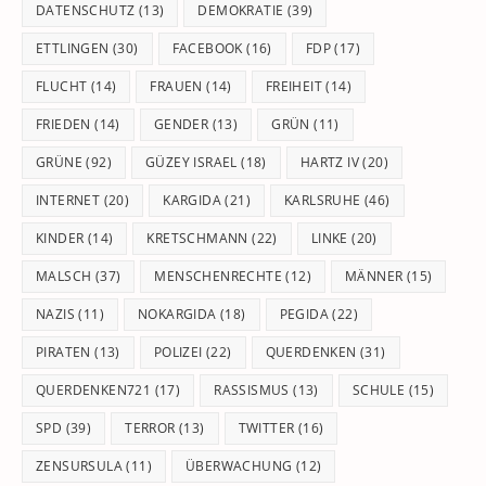
DATENSCHUTZ
(13)
DEMOKRATIE
(39)
ETTLINGEN
(30)
FACEBOOK
(16)
FDP
(17)
FLUCHT
(14)
FRAUEN
(14)
FREIHEIT
(14)
FRIEDEN
(14)
GENDER
(13)
GRÜN
(11)
GRÜNE
(92)
GÜZEY ISRAEL
(18)
HARTZ IV
(20)
INTERNET
(20)
KARGIDA
(21)
KARLSRUHE
(46)
KINDER
(14)
KRETSCHMANN
(22)
LINKE
(20)
MALSCH
(37)
MENSCHENRECHTE
(12)
MÄNNER
(15)
NAZIS
(11)
NOKARGIDA
(18)
PEGIDA
(22)
PIRATEN
(13)
POLIZEI
(22)
QUERDENKEN
(31)
QUERDENKEN721
(17)
RASSISMUS
(13)
SCHULE
(15)
SPD
(39)
TERROR
(13)
TWITTER
(16)
ZENSURSULA
(11)
ÜBERWACHUNG
(12)