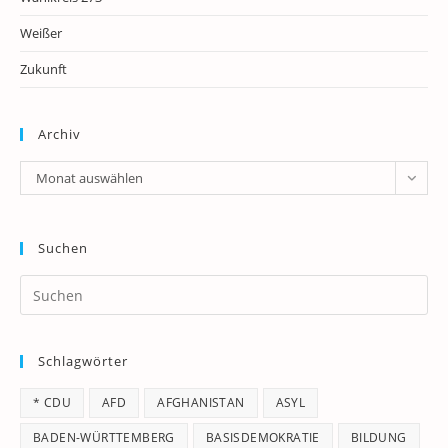
Weißer
Zukunft
Archiv
Archiv
Monat auswählen
Suchen
Pr
Es
to
Schlagwörter
clo
th
* CDU
AFD
AFGHANISTAN
ASYL
se
pan
BADEN-WÜRTTEMBERG
BASISDEMOKRATIE
BILDUNG