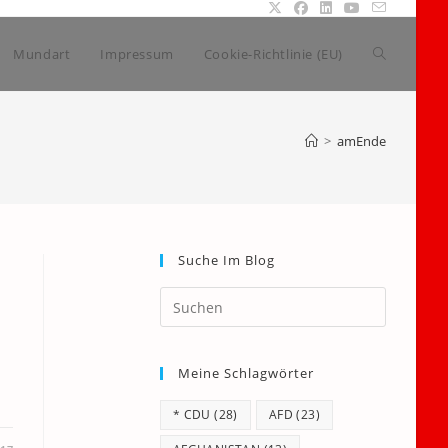
Website-
Mundart
Impressum
Cookie-Richtlinie (EU)
Suche
>
amEnde
umschalte
Suche Im Blog
Press
Escape
to
Meine Schlagwörter
close
the
* CDU
(28)
AFD
(23)
search