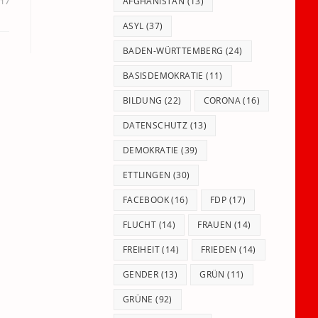
panel.
AFGHANISTAN
(13)
017
ASYL
(37)
BADEN-WÜRTTEMBERG
(24)
BASISDEMOKRATIE
(11)
BILDUNG
(22)
CORONA
(16)
DATENSCHUTZ
(13)
DEMOKRATIE
(39)
ETTLINGEN
(30)
FACEBOOK
(16)
FDP
(17)
FLUCHT
(14)
FRAUEN
(14)
FREIHEIT
(14)
FRIEDEN
(14)
GENDER
(13)
GRÜN
(11)
GRÜNE
(92)