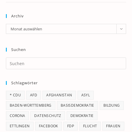
Archiv
Archiv
Monat auswählen
Suchen
Pr
Es
to
Schlagwörter
clo
th
* CDU
AFD
AFGHANISTAN
ASYL
se
pan
BADEN-WÜRTTEMBERG
BASISDEMOKRATIE
BILDUNG
CORONA
DATENSCHUTZ
DEMOKRATIE
ETTLINGEN
FACEBOOK
FDP
FLUCHT
FRAUEN