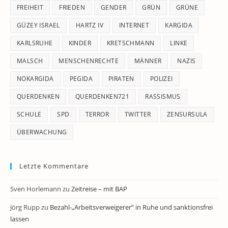
FREIHEIT
FRIEDEN
GENDER
GRÜN
GRÜNE
GÜZEY ISRAEL
HARTZ IV
INTERNET
KARGIDA
KARLSRUHE
KINDER
KRETSCHMANN
LINKE
MALSCH
MENSCHENRECHTE
MÄNNER
NAZIS
NOKARGIDA
PEGIDA
PIRATEN
POLIZEI
QUERDENKEN
QUERDENKEN721
RASSISMUS
SCHULE
SPD
TERROR
TWITTER
ZENSURSULA
ÜBERWACHUNG
Letzte Kommentare
Sven Horlemann
zu
Zeitreise – mit BAP
Jörg Rupp
zu
Bezahl-„Arbeitsverweigerer“ in Ruhe und sanktionsfrei
lassen