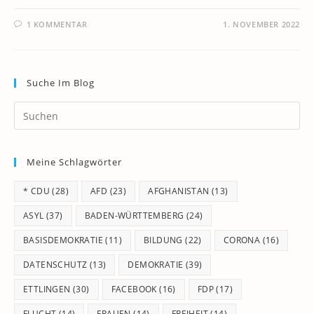
1 KOMMENTAR
1. NOVEMBER 2022
Suche Im Blog
Pr
Es
to
Meine Schlagwörter
clo
th
* CDU
(28)
AFD
(23)
AFGHANISTAN
(13)
se
pan
ASYL
(37)
BADEN-WÜRTTEMBERG
(24)
BASISDEMOKRATIE
(11)
BILDUNG
(22)
CORONA
(16)
DATENSCHUTZ
(13)
DEMOKRATIE
(39)
ETTLINGEN
(30)
FACEBOOK
(16)
FDP
(17)
FLUCHT
(14)
FRAUEN
(14)
FREIHEIT
(14)