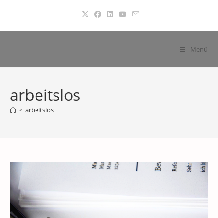
Zum
Inhalt
springen
Menü
arbeitslos
>
arbeitslos