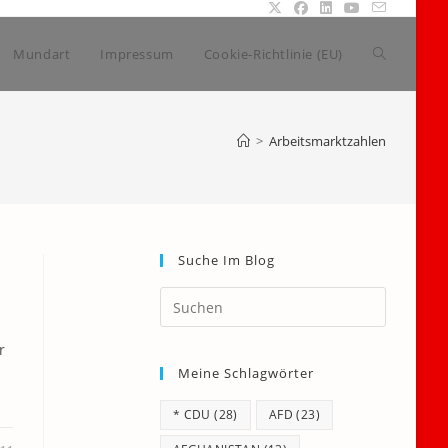
Website-
Mundart
Impressum
Cookie-Richtlinie (EU)
Suche
>
Arbeitsmarktzahlen
umschalte
Suche Im Blog
Press
Escape
to
r
Meine Schlagwörter
close
the
* CDU
(28)
AFD
(23)
search