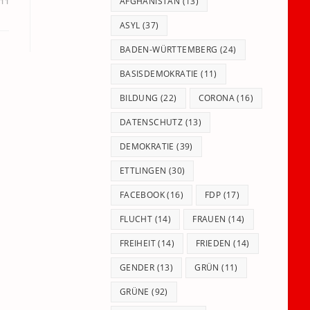
panel.
AFGHANISTAN
(13)
011
ASYL
(37)
BADEN-WÜRTTEMBERG
(24)
BASISDEMOKRATIE
(11)
BILDUNG
(22)
CORONA
(16)
DATENSCHUTZ
(13)
DEMOKRATIE
(39)
ETTLINGEN
(30)
FACEBOOK
(16)
FDP
(17)
FLUCHT
(14)
FRAUEN
(14)
FREIHEIT
(14)
FRIEDEN
(14)
GENDER
(13)
GRÜN
(11)
GRÜNE
(92)