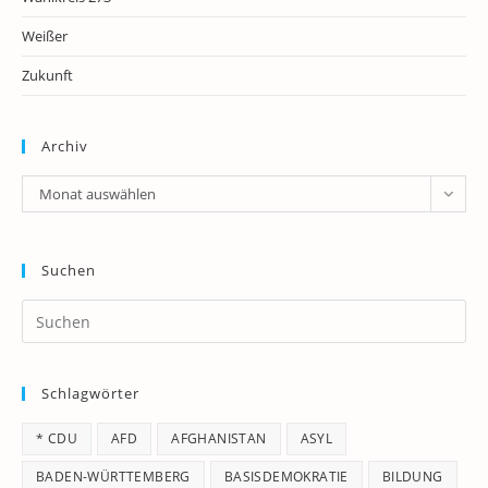
Weißer
Zukunft
Archiv
Archiv
Monat auswählen
Suchen
Pr
Es
to
Schlagwörter
clo
th
* CDU
AFD
AFGHANISTAN
ASYL
se
pan
BADEN-WÜRTTEMBERG
BASISDEMOKRATIE
BILDUNG