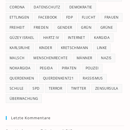
CORONA
DATENSCHUTZ
DEMOKRATIE
ETTLINGEN
FACEBOOK
FDP
FLUCHT
FRAUEN
FREIHEIT
FRIEDEN
GENDER
GRÜN
GRÜNE
GÜZEY ISRAEL
HARTZ IV
INTERNET
KARGIDA
KARLSRUHE
KINDER
KRETSCHMANN
LINKE
MALSCH
MENSCHENRECHTE
MÄNNER
NAZIS
NOKARGIDA
PEGIDA
PIRATEN
POLIZEI
QUERDENKEN
QUERDENKEN721
RASSISMUS
SCHULE
SPD
TERROR
TWITTER
ZENSURSULA
ÜBERWACHUNG
Letzte Kommentare