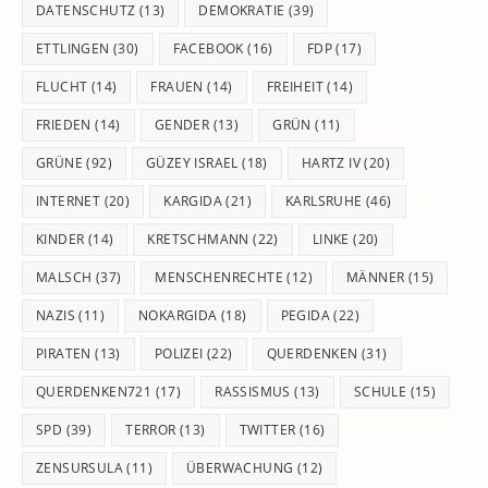
DATENSCHUTZ
(13)
DEMOKRATIE
(39)
ETTLINGEN
(30)
FACEBOOK
(16)
FDP
(17)
FLUCHT
(14)
FRAUEN
(14)
FREIHEIT
(14)
FRIEDEN
(14)
GENDER
(13)
GRÜN
(11)
GRÜNE
(92)
GÜZEY ISRAEL
(18)
HARTZ IV
(20)
INTERNET
(20)
KARGIDA
(21)
KARLSRUHE
(46)
KINDER
(14)
KRETSCHMANN
(22)
LINKE
(20)
MALSCH
(37)
MENSCHENRECHTE
(12)
MÄNNER
(15)
NAZIS
(11)
NOKARGIDA
(18)
PEGIDA
(22)
PIRATEN
(13)
POLIZEI
(22)
QUERDENKEN
(31)
QUERDENKEN721
(17)
RASSISMUS
(13)
SCHULE
(15)
SPD
(39)
TERROR
(13)
TWITTER
(16)
ZENSURSULA
(11)
ÜBERWACHUNG
(12)