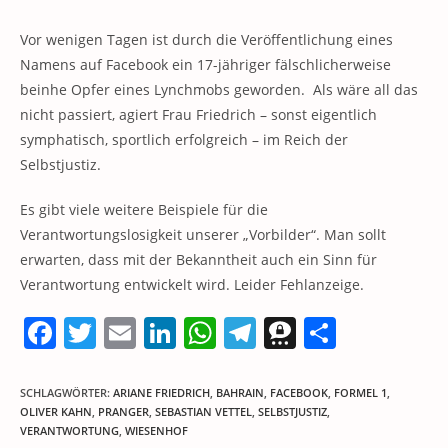
Vor wenigen Tagen ist durch die Veröffentlichung eines
Namens auf Facebook ein 17-jähriger fälschlicherweise
beinhe Opfer eines Lynchmobs geworden. Als wäre all das
nicht passiert, agiert Frau Friedrich – sonst eigentlich
symphatisch, sportlich erfolgreich – im Reich der
Selbstjustiz.
Es gibt viele weitere Beispiele für die
Verantwortungslosigkeit unserer „Vorbilder“. Man sollt
erwarten, dass mit der Bekanntheit auch ein Sinn für
Verantwortung entwickelt wird. Leider Fehlanzeige.
F
T
E
Li
W
T
T
T
a
w
m
n
h
el
h
ei
c
itt
ai
k
at
e
re
le
SCHLAGWÖRTER
:
ARIANE FRIEDRICH
,
BAHRAIN
,
FACEBOOK
,
FORMEL 1
,
OLIVER KAHN
,
PRANGER
,
SEBASTIAN VETTEL
,
SELBSTJUSTIZ
,
e
er
l
e
s
gr
e
n
VERANTWORTUNG
,
WIESENHOF