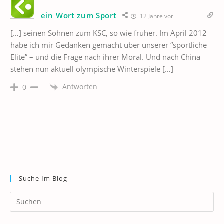
ein Wort zum Sport
12 Jahre vor
[…] seinen Söhnen zum KSC, so wie früher. Im April 2012
habe ich mir Gedanken gemacht über unserer “sportliche
Elite” – und die Frage nach ihrer Moral. Und nach China
stehen nun aktuell olympische Winterspiele […]
Antworten
0
Suche Im Blog
Pr
Es
to