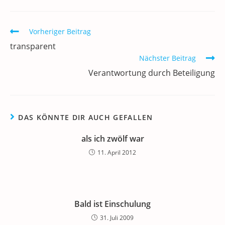
b
dI
A
a
m
o
n
p
m
a
Weitere
Vorheriger Beitrag
o
p
Artikel
transparent
k
ansehen
Nächster Beitrag
Verantwortung durch Beteiligung
DAS KÖNNTE DIR AUCH GEFALLEN
als ich zwölf war
11. April 2012
Bald ist Einschulung
31. Juli 2009