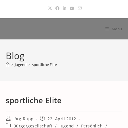
Zum
Inhalt
springen
Menü
Blog
>
Jugend
>
sportliche Elite
sportliche Elite
Beitrags-
Beitrag
Jörg Rupp
22. April 2012
Autor:
veröffentlicht:
Beitrags-
Bürgergesellschaft
/
Jugend
/
Persönlich
/