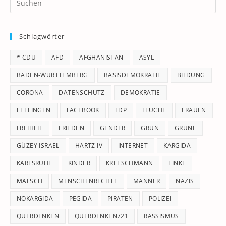
Es
to
Schlagwörter
clo
th
* CDU
AFD
AFGHANISTAN
ASYL
se
pan
BADEN-WÜRTTEMBERG
BASISDEMOKRATIE
BILDUNG
CORONA
DATENSCHUTZ
DEMOKRATIE
ETTLINGEN
FACEBOOK
FDP
FLUCHT
FRAUEN
FREIHEIT
FRIEDEN
GENDER
GRÜN
GRÜNE
GÜZEY ISRAEL
HARTZ IV
INTERNET
KARGIDA
KARLSRUHE
KINDER
KRETSCHMANN
LINKE
MALSCH
MENSCHENRECHTE
MÄNNER
NAZIS
NOKARGIDA
PEGIDA
PIRATEN
POLIZEI
QUERDENKEN
QUERDENKEN721
RASSISMUS