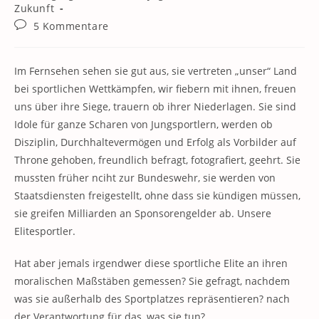
Kategorie:
Zukunft
Beitrags-
5 Kommentare
Kommentare:
Im Fernsehen sehen sie gut aus, sie vertreten „unser“ Land
bei sportlichen Wettkämpfen, wir fiebern mit ihnen, freuen
uns über ihre Siege, trauern ob ihrer Niederlagen. Sie sind
Idole für ganze Scharen von Jungsportlern, werden ob
Disziplin, Durchhaltevermögen und Erfolg als Vorbilder auf
Throne gehoben, freundlich befragt, fotografiert, geehrt. Sie
mussten früher nciht zur Bundeswehr, sie werden von
Staatsdiensten freigestellt, ohne dass sie kündigen müssen,
sie greifen Milliarden an Sponsorengelder ab. Unsere
Elitesportler.
Hat aber jemals irgendwer diese sportliche Elite an ihren
moralischen Maßstäben gemessen? Sie gefragt, nachdem
was sie außerhalb des Sportplatzes repräsentieren? nach
der Verantwortung für das, was sie tun?