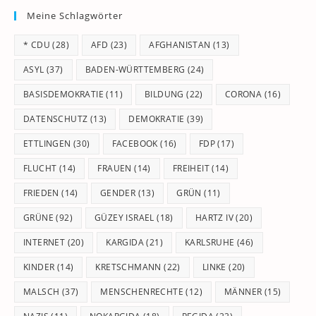
Meine Schlagwörter
clo
th
* CDU
(28)
AFD
(23)
AFGHANISTAN
(13)
se
pan
ASYL
(37)
BADEN-WÜRTTEMBERG
(24)
BASISDEMOKRATIE
(11)
BILDUNG
(22)
CORONA
(16)
DATENSCHUTZ
(13)
DEMOKRATIE
(39)
ETTLINGEN
(30)
FACEBOOK
(16)
FDP
(17)
FLUCHT
(14)
FRAUEN
(14)
FREIHEIT
(14)
FRIEDEN
(14)
GENDER
(13)
GRÜN
(11)
GRÜNE
(92)
GÜZEY ISRAEL
(18)
HARTZ IV
(20)
INTERNET
(20)
KARGIDA
(21)
KARLSRUHE
(46)
KINDER
(14)
KRETSCHMANN
(22)
LINKE
(20)
MALSCH
(37)
MENSCHENRECHTE
(12)
MÄNNER
(15)