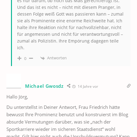
es nur darum, ob noch das Maß gerechtfertigt ist.
Und das ist es nicht – nicht mit diesem Pranger, in
dessen Folge weiß Gott was passieren kann – zumal
sie als Prominente eine enorme Reichweite hat. Ich
halte ihre Reaktion nicht für nachvollziehbar, nicht
für angemessen und nicht für verantwortungsvoll –
zumal als Polizistin. Ihre Empörung dagegen teile
ich.
Antworten
0
Michael Gwosdz
14 Jahre vor
Hallo Jörg,
Du unterstellst in Deiner Antwort, Frau Friedrich hätte
bewusst Ihre Prominenz benutzt und konstruierst im Blog
absurde Vermutungen darüber, was sie „nach der
Sportkarriere wieder im sicheren Staatsdienst“ wohl
macht. Gilt hier nicht auch die Unschuldsvermutung? Kann