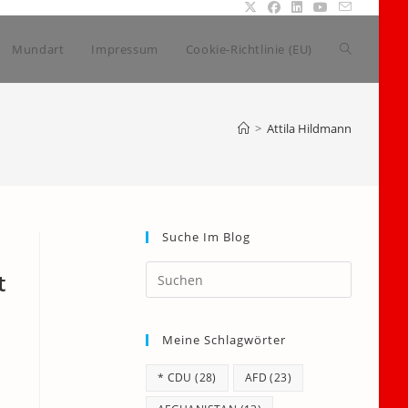
Website-
Mundart
Impressum
Cookie-Richtlinie (EU)
Suche
>
Attila Hildmann
umschalte
Suche Im Blog
Press
t
Escape
to
Meine Schlagwörter
close
the
* CDU
(28)
AFD
(23)
search