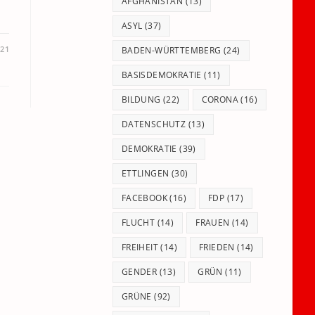
panel.
AFGHANISTAN
(13)
ASYL
(37)
021
BADEN-WÜRTTEMBERG
(24)
BASISDEMOKRATIE
(11)
BILDUNG
(22)
CORONA
(16)
DATENSCHUTZ
(13)
DEMOKRATIE
(39)
ETTLINGEN
(30)
FACEBOOK
(16)
FDP
(17)
FLUCHT
(14)
FRAUEN
(14)
FREIHEIT
(14)
FRIEDEN
(14)
GENDER
(13)
GRÜN
(11)
GRÜNE
(92)