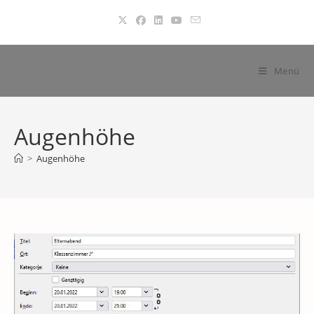
Zum
Inhalt
springen
Menü
Augenhöhe
>
Augenhöhe