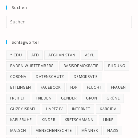
Suchen
Pr
Es
to
Schlagwörter
clo
th
* CDU
AFD
AFGHANISTAN
ASYL
se
pan
BADEN-WÜRTTEMBERG
BASISDEMOKRATIE
BILDUNG
CORONA
DATENSCHUTZ
DEMOKRATIE
ETTLINGEN
FACEBOOK
FDP
FLUCHT
FRAUEN
FREIHEIT
FRIEDEN
GENDER
GRÜN
GRÜNE
GÜZEY ISRAEL
HARTZ IV
INTERNET
KARGIDA
KARLSRUHE
KINDER
KRETSCHMANN
LINKE
MALSCH
MENSCHENRECHTE
MÄNNER
NAZIS