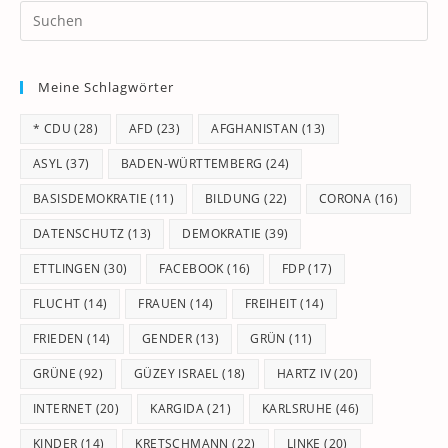
Pr
Es
to
Meine Schlagwörter
clo
th
* CDU
(28)
AFD
(23)
AFGHANISTAN
(13)
se
pan
ASYL
(37)
BADEN-WÜRTTEMBERG
(24)
BASISDEMOKRATIE
(11)
BILDUNG
(22)
CORONA
(16)
DATENSCHUTZ
(13)
DEMOKRATIE
(39)
ETTLINGEN
(30)
FACEBOOK
(16)
FDP
(17)
FLUCHT
(14)
FRAUEN
(14)
FREIHEIT
(14)
FRIEDEN
(14)
GENDER
(13)
GRÜN
(11)
GRÜNE
(92)
GÜZEY ISRAEL
(18)
HARTZ IV
(20)
INTERNET
(20)
KARGIDA
(21)
KARLSRUHE
(46)
KINDER
(14)
KRETSCHMANN
(22)
LINKE
(20)