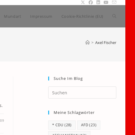
Website-
Mundart
Impressum
Cookie-Richtlinie (EU)
Suche
>
Axel Fischer
umschalte
Suche Im Blog
Press
Escape
to
s.
Meine Schlagwörter
close
the
009
* CDU
(28)
AFD
(23)
search