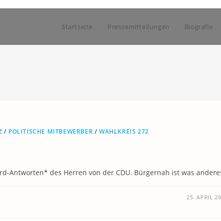
Startseite
Pressemitteilungen
Biografie
Z
/
POLITISCHE MITBEWERBER
/
WAHLKREIS 272
ard-Antworten* des Herren von der CDU. Bürgernah ist was andere
25. APRIL 2