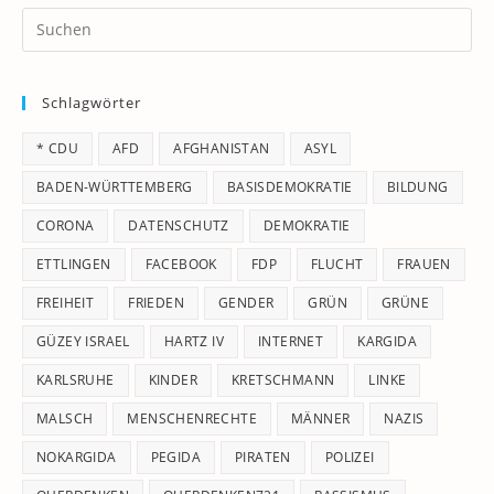
Pr
Es
to
Schlagwörter
clo
th
* CDU
AFD
AFGHANISTAN
ASYL
se
pan
BADEN-WÜRTTEMBERG
BASISDEMOKRATIE
BILDUNG
CORONA
DATENSCHUTZ
DEMOKRATIE
ETTLINGEN
FACEBOOK
FDP
FLUCHT
FRAUEN
FREIHEIT
FRIEDEN
GENDER
GRÜN
GRÜNE
GÜZEY ISRAEL
HARTZ IV
INTERNET
KARGIDA
KARLSRUHE
KINDER
KRETSCHMANN
LINKE
MALSCH
MENSCHENRECHTE
MÄNNER
NAZIS
NOKARGIDA
PEGIDA
PIRATEN
POLIZEI