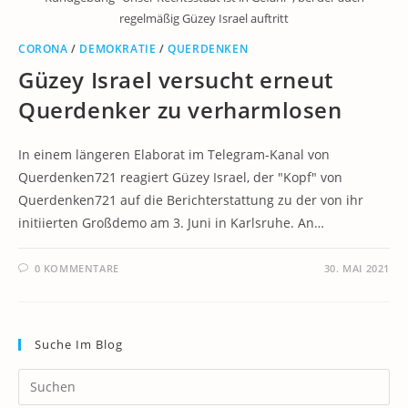
regelmäßig Güzey Israel auftritt
CORONA
/
DEMOKRATIE
/
QUERDENKEN
Güzey Israel versucht erneut
Querdenker zu verharmlosen
In einem längeren Elaborat im Telegram-Kanal von
Querdenken721 reagiert Güzey Israel, der "Kopf" von
Querdenken721 auf die Berichterstattung zu der von ihr
initiierten Großdemo am 3. Juni in Karlsruhe. An…
0 KOMMENTARE
30. MAI 2021
Suche Im Blog
Pr
Es