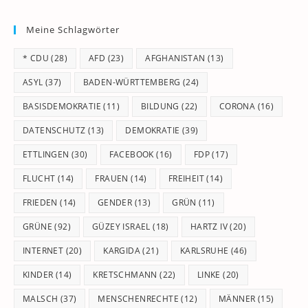
to
Meine Schlagwörter
clo
th
* CDU
(28)
AFD
(23)
AFGHANISTAN
(13)
se
pan
ASYL
(37)
BADEN-WÜRTTEMBERG
(24)
BASISDEMOKRATIE
(11)
BILDUNG
(22)
CORONA
(16)
DATENSCHUTZ
(13)
DEMOKRATIE
(39)
ETTLINGEN
(30)
FACEBOOK
(16)
FDP
(17)
FLUCHT
(14)
FRAUEN
(14)
FREIHEIT
(14)
FRIEDEN
(14)
GENDER
(13)
GRÜN
(11)
GRÜNE
(92)
GÜZEY ISRAEL
(18)
HARTZ IV
(20)
INTERNET
(20)
KARGIDA
(21)
KARLSRUHE
(46)
KINDER
(14)
KRETSCHMANN
(22)
LINKE
(20)
MALSCH
(37)
MENSCHENRECHTE
(12)
MÄNNER
(15)