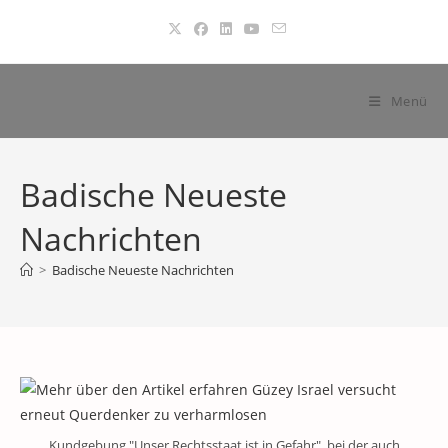
Zum
Inhalt
springen
Menü
Badische Neueste
Nachrichten
>
Badische Neueste Nachrichten
Kundgebung "Unser Rechtsstaat ist in Gefahr", bei der auch