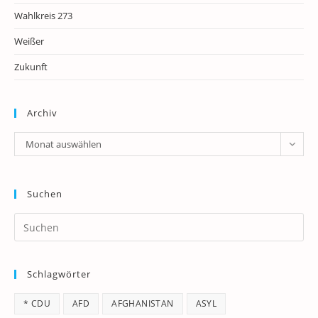
Wahlkreis 273
Weißer
Zukunft
Archiv
Archiv
Monat auswählen
Suchen
Pr
Es
to
Schlagwörter
clo
th
* CDU
AFD
AFGHANISTAN
ASYL
se