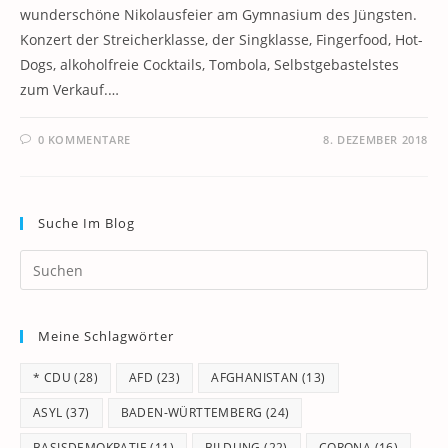
wunderschöne Nikolausfeier am Gymnasium des Jüngsten.
Konzert der Streicherklasse, der Singklasse, Fingerfood, Hot-
Dogs, alkoholfreie Cocktails, Tombola, Selbstgebastelstes
zum Verkauf.…
0 KOMMENTARE
8. DEZEMBER 2018
Suche Im Blog
Pr
Es
to
Meine Schlagwörter
clo
th
* CDU
(28)
AFD
(23)
AFGHANISTAN
(13)
se
pan
ASYL
(37)
BADEN-WÜRTTEMBERG
(24)
BASISDEMOKRATIE
(11)
BILDUNG
(22)
CORONA
(16)