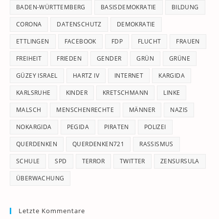
pan
BADEN-WÜRTTEMBERG
BASISDEMOKRATIE
BILDUNG
CORONA
DATENSCHUTZ
DEMOKRATIE
ETTLINGEN
FACEBOOK
FDP
FLUCHT
FRAUEN
FREIHEIT
FRIEDEN
GENDER
GRÜN
GRÜNE
GÜZEY ISRAEL
HARTZ IV
INTERNET
KARGIDA
KARLSRUHE
KINDER
KRETSCHMANN
LINKE
MALSCH
MENSCHENRECHTE
MÄNNER
NAZIS
NOKARGIDA
PEGIDA
PIRATEN
POLIZEI
QUERDENKEN
QUERDENKEN721
RASSISMUS
SCHULE
SPD
TERROR
TWITTER
ZENSURSULA
ÜBERWACHUNG
Letzte Kommentare