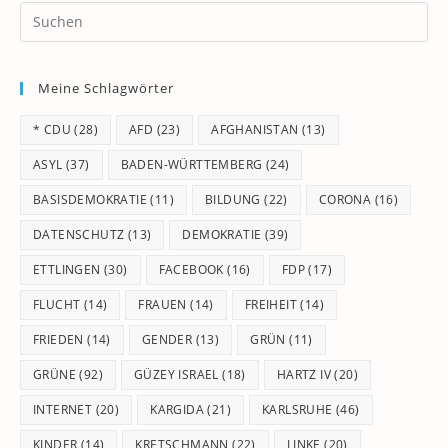
Pr
Es
to
Meine Schlagwörter
clo
th
* CDU
(28)
AFD
(23)
AFGHANISTAN
(13)
se
pan
ASYL
(37)
BADEN-WÜRTTEMBERG
(24)
BASISDEMOKRATIE
(11)
BILDUNG
(22)
CORONA
(16)
DATENSCHUTZ
(13)
DEMOKRATIE
(39)
ETTLINGEN
(30)
FACEBOOK
(16)
FDP
(17)
FLUCHT
(14)
FRAUEN
(14)
FREIHEIT
(14)
FRIEDEN
(14)
GENDER
(13)
GRÜN
(11)
GRÜNE
(92)
GÜZEY ISRAEL
(18)
HARTZ IV
(20)
INTERNET
(20)
KARGIDA
(21)
KARLSRUHE
(46)
KINDER
(14)
KRETSCHMANN
(22)
LINKE
(20)