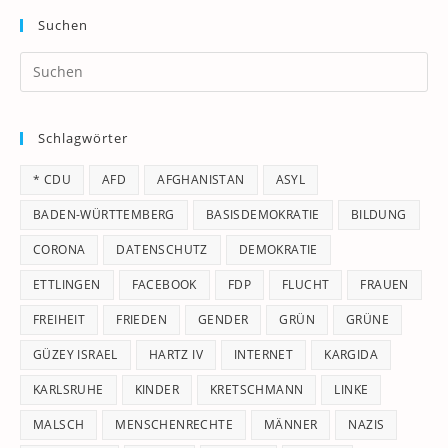
Suchen
Pr
Es
to
Schlagwörter
clo
th
* CDU
AFD
AFGHANISTAN
ASYL
se
pan
BADEN-WÜRTTEMBERG
BASISDEMOKRATIE
BILDUNG
CORONA
DATENSCHUTZ
DEMOKRATIE
ETTLINGEN
FACEBOOK
FDP
FLUCHT
FRAUEN
FREIHEIT
FRIEDEN
GENDER
GRÜN
GRÜNE
GÜZEY ISRAEL
HARTZ IV
INTERNET
KARGIDA
KARLSRUHE
KINDER
KRETSCHMANN
LINKE
MALSCH
MENSCHENRECHTE
MÄNNER
NAZIS