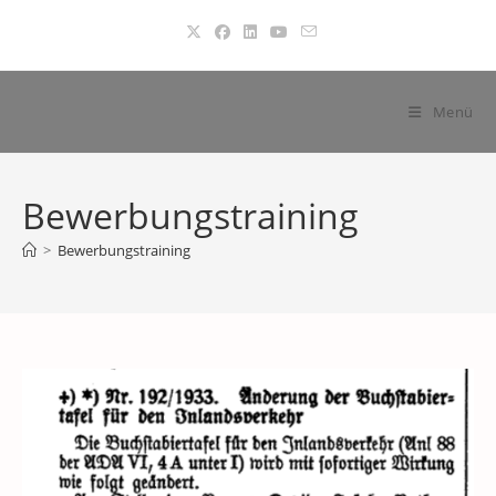
Zum
Inhalt
springen
Menü
Bewerbungstraining
>
Bewerbungstraining