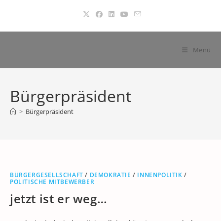
Zum
Inhalt
springen
Menü
Bürgerpräsident
>
Bürgerpräsident
BÜRGERGESELLSCHAFT
/
DEMOKRATIE
/
INNENPOLITIK
/
POLITISCHE MITBEWERBER
jetzt ist er weg…