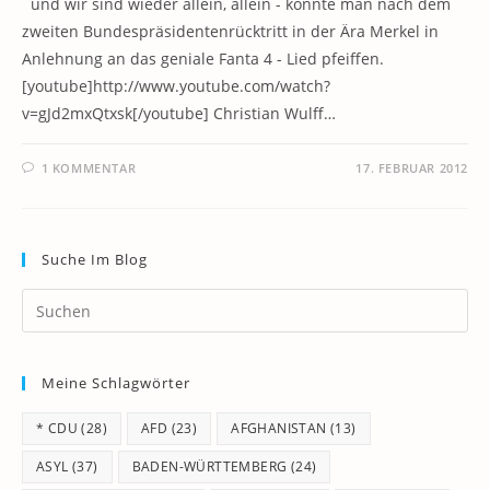
und wir sind wieder allein, allein - könnte man nach dem
zweiten Bundespräsidentenrücktritt in der Ära Merkel in
Anlehnung an das geniale Fanta 4 - Lied pfeiffen.
[youtube]http://www.youtube.com/watch?
v=gJd2mxQtxsk[/youtube] Christian Wulff…
1 KOMMENTAR
17. FEBRUAR 2012
Suche Im Blog
Pr
Es
to
Meine Schlagwörter
clo
th
* CDU
(28)
AFD
(23)
AFGHANISTAN
(13)
se
pan
ASYL
(37)
BADEN-WÜRTTEMBERG
(24)