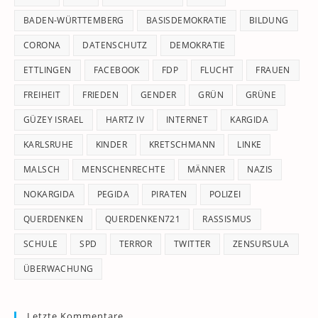
se
pan
BADEN-WÜRTTEMBERG
BASISDEMOKRATIE
BILDUNG
CORONA
DATENSCHUTZ
DEMOKRATIE
ETTLINGEN
FACEBOOK
FDP
FLUCHT
FRAUEN
FREIHEIT
FRIEDEN
GENDER
GRÜN
GRÜNE
GÜZEY ISRAEL
HARTZ IV
INTERNET
KARGIDA
KARLSRUHE
KINDER
KRETSCHMANN
LINKE
MALSCH
MENSCHENRECHTE
MÄNNER
NAZIS
NOKARGIDA
PEGIDA
PIRATEN
POLIZEI
QUERDENKEN
QUERDENKEN721
RASSISMUS
SCHULE
SPD
TERROR
TWITTER
ZENSURSULA
ÜBERWACHUNG
Letzte Kommentare