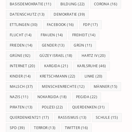
BASISDEMOKRATIE
(11)
BILDUNG
(22)
CORONA
(16)
DATENSCHUTZ
(13)
DEMOKRATIE
(39)
ETTLINGEN
(30)
FACEBOOK
(16)
FDP
(17)
FLUCHT
(14)
FRAUEN
(14)
FREIHEIT
(14)
FRIEDEN
(14)
GENDER
(13)
GRÜN
(11)
GRÜNE
(92)
GÜZEY ISRAEL
(18)
HARTZ IV
(20)
INTERNET
(20)
KARGIDA
(21)
KARLSRUHE
(46)
KINDER
(14)
KRETSCHMANN
(22)
LINKE
(20)
MALSCH
(37)
MENSCHENRECHTE
(12)
MÄNNER
(15)
NAZIS
(11)
NOKARGIDA
(18)
PEGIDA
(22)
PIRATEN
(13)
POLIZEI
(22)
QUERDENKEN
(31)
QUERDENKEN721
(17)
RASSISMUS
(13)
SCHULE
(15)
SPD
(39)
TERROR
(13)
TWITTER
(16)