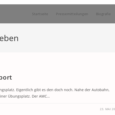
Startseite
Pressemitteilungen
Biografie
reben
port
ngsplatz. Eigentlich gibt es den doch noch. Nahe der Autobahn,
leiner Übungsplatz. Der AMC…
23. MAI 2