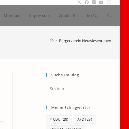
Website-
Mundart
Impressum
Cookie-Richtlinie (EU)
Suche
>
Bürgerverein Neuwiesenreben
umschalte
Suche Im Blog
Press
Escape
to
Meine Schlagwörter
close
the
* CDU
(28)
AFD
(23)
search
011