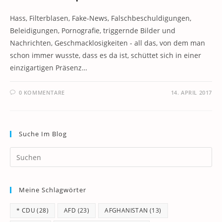
Hass, Filterblasen, Fake-News, Falschbeschuldigungen,
Beleidigungen, Pornografie, triggernde Bilder und
Nachrichten, Geschmacklosigkeiten - all das, von dem man
schon immer wusste, dass es da ist, schüttet sich in einer
einzigartigen Präsenz…
0 KOMMENTARE
14. APRIL 2017
Suche Im Blog
Pr
Es
to
Meine Schlagwörter
clo
th
* CDU
(28)
AFD
(23)
AFGHANISTAN
(13)
se