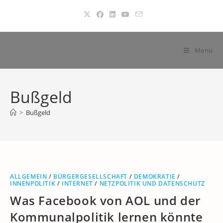
Zum
Inhalt
springen
Menü
Bußgeld
>
Bußgeld
ALLGEMEIN
/
BÜRGERGESELLSCHAFT
/
DEMOKRATIE
/
INNENPOLITIK
/
INTERNET
/
NETZPOLITIK UND DATENSCHUTZ
Was Facebook von AOL und der
Kommunalpolitik lernen könnte