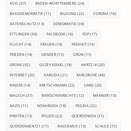
pan
ASYL
(37)
BADEN-WÜRTTEMBERG
(24)
BASISDEMOKRATIE
(11)
BILDUNG
(22)
CORONA
(16)
DATENSCHUTZ
(13)
DEMOKRATIE
(39)
ETTLINGEN
(30)
FACEBOOK
(16)
FDP
(17)
FLUCHT
(14)
FRAUEN
(14)
FREIHEIT
(14)
FRIEDEN
(14)
GENDER
(13)
GRÜN
(11)
GRÜNE
(92)
GÜZEY ISRAEL
(18)
HARTZ IV
(20)
INTERNET
(20)
KARGIDA
(21)
KARLSRUHE
(46)
KINDER
(14)
KRETSCHMANN
(22)
LINKE
(20)
MALSCH
(37)
MENSCHENRECHTE
(12)
MÄNNER
(15)
NAZIS
(11)
NOKARGIDA
(18)
PEGIDA
(22)
PIRATEN
(13)
POLIZEI
(22)
QUERDENKEN
(31)
QUERDENKEN721
(17)
RASSISMUS
(13)
SCHULE
(15)