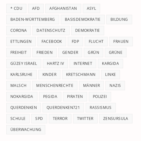
th
* CDU
AFD
AFGHANISTAN
ASYL
se
pan
BADEN-WÜRTTEMBERG
BASISDEMOKRATIE
BILDUNG
CORONA
DATENSCHUTZ
DEMOKRATIE
ETTLINGEN
FACEBOOK
FDP
FLUCHT
FRAUEN
FREIHEIT
FRIEDEN
GENDER
GRÜN
GRÜNE
GÜZEY ISRAEL
HARTZ IV
INTERNET
KARGIDA
KARLSRUHE
KINDER
KRETSCHMANN
LINKE
MALSCH
MENSCHENRECHTE
MÄNNER
NAZIS
NOKARGIDA
PEGIDA
PIRATEN
POLIZEI
QUERDENKEN
QUERDENKEN721
RASSISMUS
SCHULE
SPD
TERROR
TWITTER
ZENSURSULA
ÜBERWACHUNG