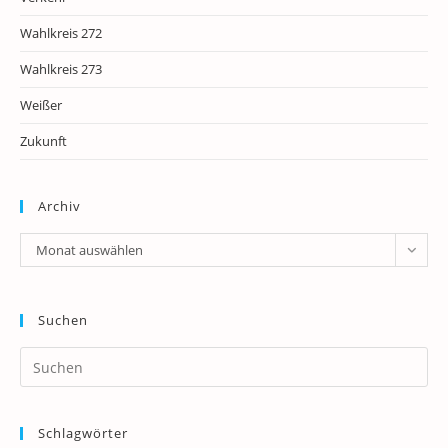
Wahlkreis 272
Wahlkreis 273
Weißer
Zukunft
Archiv
Archiv
Monat auswählen
Suchen
Pr
Es
to
Schlagwörter
clo