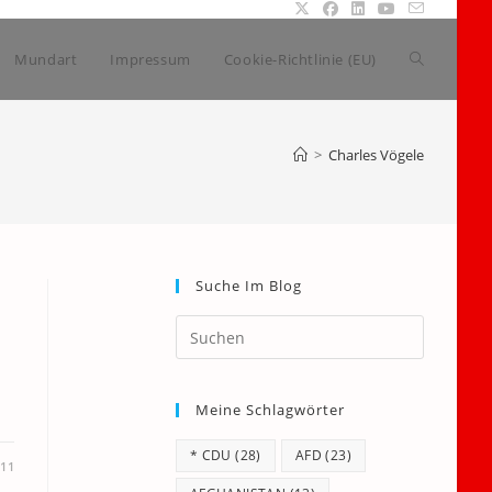
Website-
Mundart
Impressum
Cookie-Richtlinie (EU)
Suche
>
Charles Vögele
umschalte
Suche Im Blog
Press
Escape
to
Meine Schlagwörter
close
the
* CDU
(28)
AFD
(23)
search
11