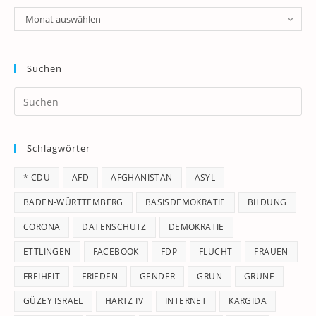
Archiv
Monat auswählen
Suchen
Pr
Es
to
Schlagwörter
clo
th
* CDU
AFD
AFGHANISTAN
ASYL
se
pan
BADEN-WÜRTTEMBERG
BASISDEMOKRATIE
BILDUNG
CORONA
DATENSCHUTZ
DEMOKRATIE
ETTLINGEN
FACEBOOK
FDP
FLUCHT
FRAUEN
FREIHEIT
FRIEDEN
GENDER
GRÜN
GRÜNE
GÜZEY ISRAEL
HARTZ IV
INTERNET
KARGIDA