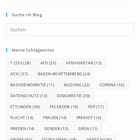
Suche Im Blog
Pr
Es
to
Meine Schlagwörter
clo
th
* CDU
(28)
AFD
(23)
AFGHANISTAN
(13)
se
pan
ASYL
(37)
BADEN-WÜRTTEMBERG
(24)
BASISDEMOKRATIE
(11)
BILDUNG
(22)
CORONA
(16)
DATENSCHUTZ
(13)
DEMOKRATIE
(39)
ETTLINGEN
(30)
FACEBOOK
(16)
FDP
(17)
FLUCHT
(14)
FRAUEN
(14)
FREIHEIT
(14)
FRIEDEN
(14)
GENDER
(13)
GRÜN
(11)
GRÜNE
(92)
GÜZEY ISRAEL
(18)
HARTZ IV
(20)