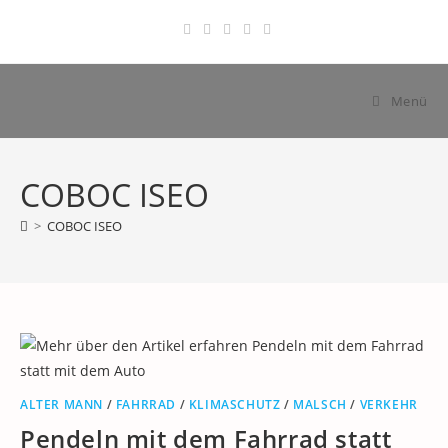
Zum
Inhalt
springen
Menü
COBOC ISEO
>
COBOC ISEO
ALTER MANN
/
FAHRRAD
/
KLIMASCHUTZ
/
MALSCH
/
VERKEHR
Pendeln mit dem Fahrrad statt