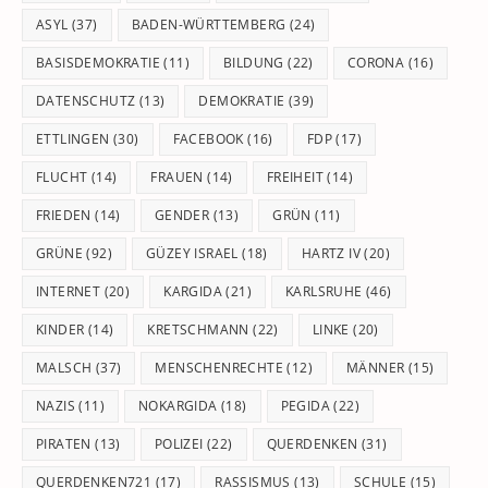
pan
ASYL
(37)
BADEN-WÜRTTEMBERG
(24)
BASISDEMOKRATIE
(11)
BILDUNG
(22)
CORONA
(16)
DATENSCHUTZ
(13)
DEMOKRATIE
(39)
ETTLINGEN
(30)
FACEBOOK
(16)
FDP
(17)
FLUCHT
(14)
FRAUEN
(14)
FREIHEIT
(14)
FRIEDEN
(14)
GENDER
(13)
GRÜN
(11)
GRÜNE
(92)
GÜZEY ISRAEL
(18)
HARTZ IV
(20)
INTERNET
(20)
KARGIDA
(21)
KARLSRUHE
(46)
KINDER
(14)
KRETSCHMANN
(22)
LINKE
(20)
MALSCH
(37)
MENSCHENRECHTE
(12)
MÄNNER
(15)
NAZIS
(11)
NOKARGIDA
(18)
PEGIDA
(22)
PIRATEN
(13)
POLIZEI
(22)
QUERDENKEN
(31)
QUERDENKEN721
(17)
RASSISMUS
(13)
SCHULE
(15)