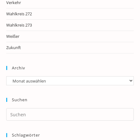
Verkehr
Wahlkreis 272
Wahlkreis 273
Weißer
Zukunft
Archiv
Archiv
Suchen
Pr
Es
to
Schlagwörter
clo