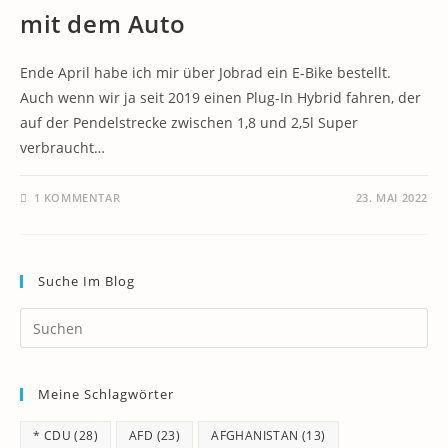
mit dem Auto
Ende April habe ich mir über Jobrad ein E-Bike bestellt.
Auch wenn wir ja seit 2019 einen Plug-In Hybrid fahren, der
auf der Pendelstrecke zwischen 1,8 und 2,5l Super
verbraucht…
1 KOMMENTAR
23. MAI 2022
Suche Im Blog
Pr
Es
to
Meine Schlagwörter
clo
th
* CDU
(28)
AFD
(23)
AFGHANISTAN
(13)
se