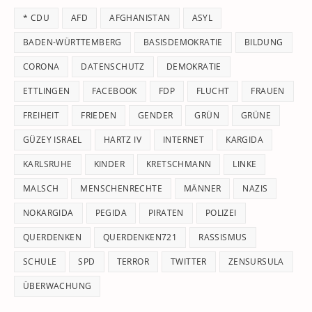
th
* CDU
AFD
AFGHANISTAN
ASYL
se
pan
BADEN-WÜRTTEMBERG
BASISDEMOKRATIE
BILDUNG
CORONA
DATENSCHUTZ
DEMOKRATIE
ETTLINGEN
FACEBOOK
FDP
FLUCHT
FRAUEN
FREIHEIT
FRIEDEN
GENDER
GRÜN
GRÜNE
GÜZEY ISRAEL
HARTZ IV
INTERNET
KARGIDA
KARLSRUHE
KINDER
KRETSCHMANN
LINKE
MALSCH
MENSCHENRECHTE
MÄNNER
NAZIS
NOKARGIDA
PEGIDA
PIRATEN
POLIZEI
QUERDENKEN
QUERDENKEN721
RASSISMUS
SCHULE
SPD
TERROR
TWITTER
ZENSURSULA
ÜBERWACHUNG