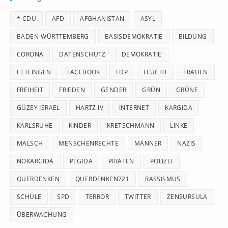
th
* CDU
AFD
AFGHANISTAN
ASYL
se
pan
BADEN-WÜRTTEMBERG
BASISDEMOKRATIE
BILDUNG
CORONA
DATENSCHUTZ
DEMOKRATIE
ETTLINGEN
FACEBOOK
FDP
FLUCHT
FRAUEN
FREIHEIT
FRIEDEN
GENDER
GRÜN
GRÜNE
GÜZEY ISRAEL
HARTZ IV
INTERNET
KARGIDA
KARLSRUHE
KINDER
KRETSCHMANN
LINKE
MALSCH
MENSCHENRECHTE
MÄNNER
NAZIS
NOKARGIDA
PEGIDA
PIRATEN
POLIZEI
QUERDENKEN
QUERDENKEN721
RASSISMUS
SCHULE
SPD
TERROR
TWITTER
ZENSURSULA
ÜBERWACHUNG