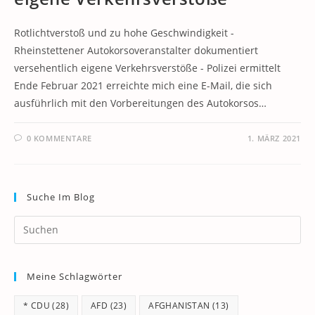
Rotlichtverstoß und zu hohe Geschwindigkeit -
Rheinstettener Autokorsoveranstalter dokumentiert
versehentlich eigene Verkehrsverstöße - Polizei ermittelt
Ende Februar 2021 erreichte mich eine E-Mail, die sich
ausführlich mit den Vorbereitungen des Autokorsos…
0 KOMMENTARE
1. MÄRZ 2021
Suche Im Blog
Pr
Es
to
Meine Schlagwörter
clo
th
* CDU
(28)
AFD
(23)
AFGHANISTAN
(13)
se