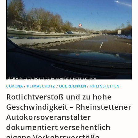
CORONA
/
KLIMASCHUTZ
/
QUERDENKEN
/
RHEINSTETTEN
Rotlichtverstoß und zu hohe
Geschwindigkeit – Rheinstettener
Autokorsoveranstalter
dokumentiert versehentlich
eigene Verkehrsverstöße