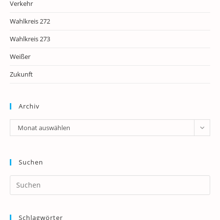
Verkehr
Wahlkreis 272
Wahlkreis 273
Weißer
Zukunft
Archiv
Archiv
Monat auswählen
Suchen
Pr
Es
to
Schlagwörter
clo