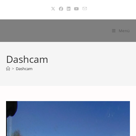
Zum
Inhalt
springen
Menü
Dashcam
>
Dashcam