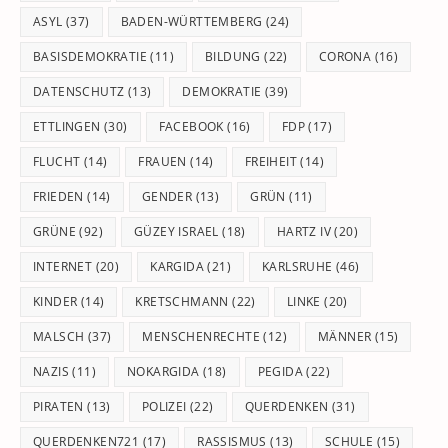
pan
ASYL
(37)
BADEN-WÜRTTEMBERG
(24)
BASISDEMOKRATIE
(11)
BILDUNG
(22)
CORONA
(16)
DATENSCHUTZ
(13)
DEMOKRATIE
(39)
ETTLINGEN
(30)
FACEBOOK
(16)
FDP
(17)
FLUCHT
(14)
FRAUEN
(14)
FREIHEIT
(14)
FRIEDEN
(14)
GENDER
(13)
GRÜN
(11)
GRÜNE
(92)
GÜZEY ISRAEL
(18)
HARTZ IV
(20)
INTERNET
(20)
KARGIDA
(21)
KARLSRUHE
(46)
KINDER
(14)
KRETSCHMANN
(22)
LINKE
(20)
MALSCH
(37)
MENSCHENRECHTE
(12)
MÄNNER
(15)
NAZIS
(11)
NOKARGIDA
(18)
PEGIDA
(22)
PIRATEN
(13)
POLIZEI
(22)
QUERDENKEN
(31)
QUERDENKEN721
(17)
RASSISMUS
(13)
SCHULE
(15)