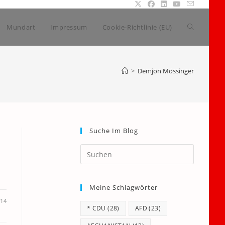
Website-
Mundart
Impressum
Cookie-Richtlinie (EU)
Suche
>
Demjon Mössinger
umschalte
Suche Im Blog
Press
Escape
to
Meine Schlagwörter
close
the
014
* CDU
(28)
AFD
(23)
search