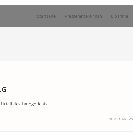
Startseite
Pressemitteilungen
Biografie
LG
gegen das Urteil des Landgerichts.
15. AUGUST 2