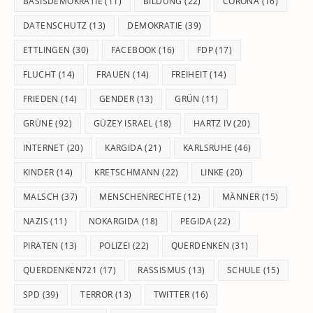
BASISDEMOKRATIE
(11)
BILDUNG
(22)
CORONA
(16)
DATENSCHUTZ
(13)
DEMOKRATIE
(39)
ETTLINGEN
(30)
FACEBOOK
(16)
FDP
(17)
FLUCHT
(14)
FRAUEN
(14)
FREIHEIT
(14)
FRIEDEN
(14)
GENDER
(13)
GRÜN
(11)
GRÜNE
(92)
GÜZEY ISRAEL
(18)
HARTZ IV
(20)
INTERNET
(20)
KARGIDA
(21)
KARLSRUHE
(46)
KINDER
(14)
KRETSCHMANN
(22)
LINKE
(20)
MALSCH
(37)
MENSCHENRECHTE
(12)
MÄNNER
(15)
NAZIS
(11)
NOKARGIDA
(18)
PEGIDA
(22)
PIRATEN
(13)
POLIZEI
(22)
QUERDENKEN
(31)
QUERDENKEN721
(17)
RASSISMUS
(13)
SCHULE
(15)
SPD
(39)
TERROR
(13)
TWITTER
(16)