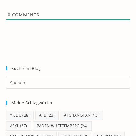
0
COMMENTS
Suche Im Blog
Pr
Es
to
Meine Schlagwörter
clo
th
* CDU
(28)
AFD
(23)
AFGHANISTAN
(13)
se
pan
ASYL
(37)
BADEN-WÜRTTEMBERG
(24)