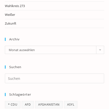
Wahlkreis 273
Weißer
Zukunft
Archiv
Archiv
Monat auswählen
Suchen
Pr
Es
to
Schlagwörter
clo
th
* CDU
AFD
AFGHANISTAN
ASYL
se