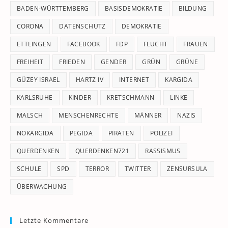
pan
BADEN-WÜRTTEMBERG
BASISDEMOKRATIE
BILDUNG
CORONA
DATENSCHUTZ
DEMOKRATIE
ETTLINGEN
FACEBOOK
FDP
FLUCHT
FRAUEN
FREIHEIT
FRIEDEN
GENDER
GRÜN
GRÜNE
GÜZEY ISRAEL
HARTZ IV
INTERNET
KARGIDA
KARLSRUHE
KINDER
KRETSCHMANN
LINKE
MALSCH
MENSCHENRECHTE
MÄNNER
NAZIS
NOKARGIDA
PEGIDA
PIRATEN
POLIZEI
QUERDENKEN
QUERDENKEN721
RASSISMUS
SCHULE
SPD
TERROR
TWITTER
ZENSURSULA
ÜBERWACHUNG
Letzte Kommentare