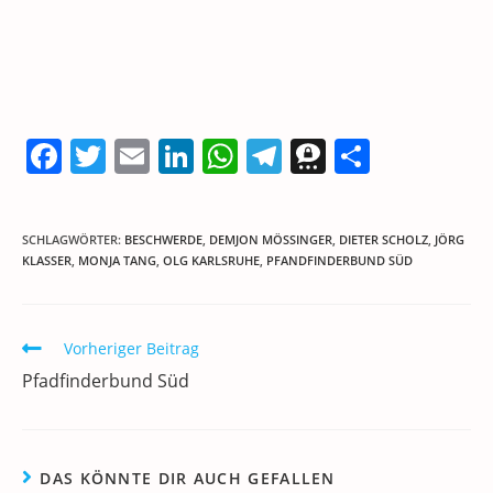
F
T
E
Li
W
T
T
T
a
w
m
n
h
el
h
ei
c
itt
ai
k
at
e
re
le
SCHLAGWÖRTER
:
BESCHWERDE
,
DEMJON MÖSSINGER
,
DIETER SCHOLZ
,
JÖRG
e
er
l
e
s
gr
e
n
KLASSER
,
MONJA TANG
,
OLG KARLSRUHE
,
PFANDFINDERBUND SÜD
b
dI
A
a
m
o
n
p
m
a
Weitere
Vorheriger Beitrag
o
p
Artikel
Pfadfinderbund Süd
ansehen
k
DAS KÖNNTE DIR AUCH GEFALLEN