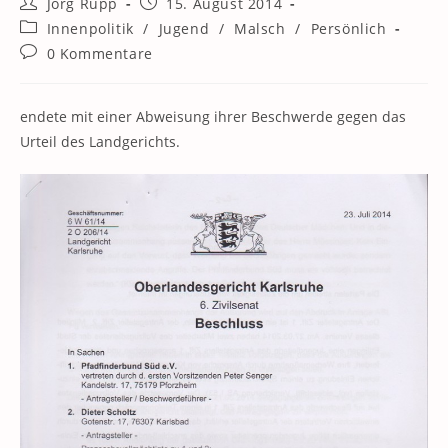
Beitrags-
Beitrag
Jörg Rupp
15. August 2014
Autor:
veröffentlicht:
Beitrags-
Innenpolitik
/
Jugend
/
Malsch
/
Persönlich
Kategorie:
Beitrags-
0 Kommentare
Kommentare:
endete mit einer Abweisung ihrer Beschwerde gegen das
Urteil des Landgerichts.