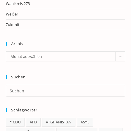
Wahlkreis 273
Weißer
Zukunft
Archiv
Archiv
Monat auswählen
Suchen
Pr
Es
to
Schlagwörter
clo
th
* CDU
AFD
AFGHANISTAN
ASYL
se