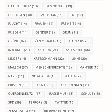
DATENSCHUTZ
(13)
DEMOKRATIE
(39)
ETTLINGEN
(30)
FACEBOOK
(16)
FDP
(17)
FLUCHT
(14)
FRAUEN
(14)
FREIHEIT
(14)
FRIEDEN
(14)
GENDER
(13)
GRÜN
(11)
GRÜNE
(92)
GÜZEY ISRAEL
(18)
HARTZ IV
(20)
INTERNET
(20)
KARGIDA
(21)
KARLSRUHE
(46)
KINDER
(14)
KRETSCHMANN
(22)
LINKE
(20)
MALSCH
(37)
MENSCHENRECHTE
(12)
MÄNNER
(15)
NAZIS
(11)
NOKARGIDA
(18)
PEGIDA
(22)
PIRATEN
(13)
POLIZEI
(22)
QUERDENKEN
(31)
QUERDENKEN721
(17)
RASSISMUS
(13)
SCHULE
(15)
SPD
(39)
TERROR
(13)
TWITTER
(16)
ZENSURSULA
(11)
ÜBERWACHUNG
(12)