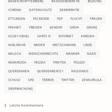
pan
BADEN-WÜRTTEMBERG
BASISDEMOKRATIE
BILDUNG
CORONA
DATENSCHUTZ
DEMOKRATIE
ETTLINGEN
FACEBOOK
FDP
FLUCHT
FRAUEN
FREIHEIT
FRIEDEN
GENDER
GRÜN
GRÜNE
GÜZEY ISRAEL
HARTZ IV
INTERNET
KARGIDA
KARLSRUHE
KINDER
KRETSCHMANN
LINKE
MALSCH
MENSCHENRECHTE
MÄNNER
NAZIS
NOKARGIDA
PEGIDA
PIRATEN
POLIZEI
QUERDENKEN
QUERDENKEN721
RASSISMUS
SCHULE
SPD
TERROR
TWITTER
ZENSURSULA
ÜBERWACHUNG
Letzte Kommentare