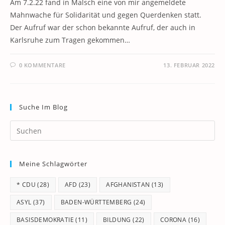
Am 7.2.22 fand in Malsch eine von mir angemeldete
Mahnwache für Solidarität und gegen Querdenken statt.
Der Aufruf war der schon bekannte Aufruf, der auch in
Karlsruhe zum Tragen gekommen…
0 KOMMENTARE
13. FEBRUAR 2022
Suche Im Blog
Pr
Es
to
Meine Schlagwörter
clo
th
* CDU
(28)
AFD
(23)
AFGHANISTAN
(13)
se
pan
ASYL
(37)
BADEN-WÜRTTEMBERG
(24)
BASISDEMOKRATIE
(11)
BILDUNG
(22)
CORONA
(16)