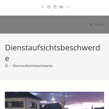
Zum
Inhalt
springen
Menü
Dienstaufsichtsbeschwerd
e
>
Dienstaufsichtsbeschwerde