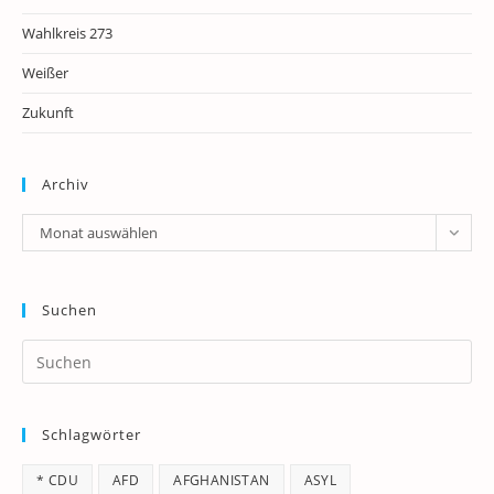
Wahlkreis 273
Weißer
Zukunft
Archiv
Archiv
Monat auswählen
Suchen
Pr
Es
to
Schlagwörter
clo
th
* CDU
AFD
AFGHANISTAN
ASYL
se