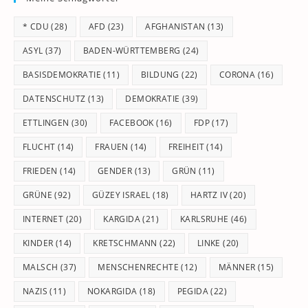
th
* CDU
(28)
AFD
(23)
AFGHANISTAN
(13)
se
pan
ASYL
(37)
BADEN-WÜRTTEMBERG
(24)
BASISDEMOKRATIE
(11)
BILDUNG
(22)
CORONA
(16)
DATENSCHUTZ
(13)
DEMOKRATIE
(39)
ETTLINGEN
(30)
FACEBOOK
(16)
FDP
(17)
FLUCHT
(14)
FRAUEN
(14)
FREIHEIT
(14)
FRIEDEN
(14)
GENDER
(13)
GRÜN
(11)
GRÜNE
(92)
GÜZEY ISRAEL
(18)
HARTZ IV
(20)
INTERNET
(20)
KARGIDA
(21)
KARLSRUHE
(46)
KINDER
(14)
KRETSCHMANN
(22)
LINKE
(20)
MALSCH
(37)
MENSCHENRECHTE
(12)
MÄNNER
(15)
NAZIS
(11)
NOKARGIDA
(18)
PEGIDA
(22)