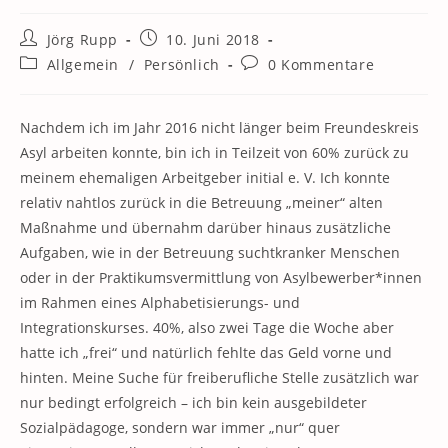
Beitrags-
Beitrag
Jörg Rupp
10. Juni 2018
Autor:
veröffentlicht:
Beitrags-
Beitrags-
Allgemein
/
Persönlich
0 Kommentare
Kategorie:
Kommentare:
Nachdem ich im Jahr 2016 nicht länger beim Freundeskreis
Asyl arbeiten konnte, bin ich in Teilzeit von 60% zurück zu
meinem ehemaligen Arbeitgeber initial e. V. Ich konnte
relativ nahtlos zurück in die Betreuung „meiner“ alten
Maßnahme und übernahm darüber hinaus zusätzliche
Aufgaben, wie in der Betreuung suchtkranker Menschen
oder in der Praktikumsvermittlung von Asylbewerber*innen
im Rahmen eines Alphabetisierungs- und
Integrationskurses. 40%, also zwei Tage die Woche aber
hatte ich „frei“ und natürlich fehlte das Geld vorne und
hinten. Meine Suche für freiberufliche Stelle zusätzlich war
nur bedingt erfolgreich – ich bin kein ausgebildeter
Sozialpädagoge, sondern war immer „nur“ quer