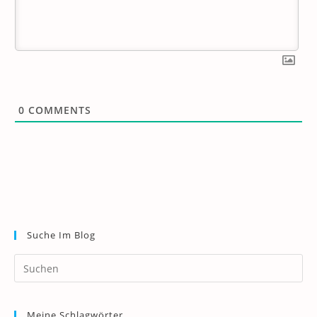
0
COMMENTS
Suche Im Blog
Pr
Es
to
Meine Schlagwörter
clo