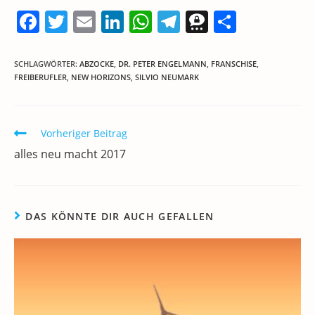
F
T
E
Li
W
T
T
T
a
w
m
n
h
el
h
ei
c
itt
ai
k
at
e
re
le
SCHLAGWÖRTER
:
ABZOCKE
,
DR. PETER ENGELMANN
,
FRANSCHISE
,
FREIBERUFLER
,
NEW HORIZONS
,
SILVIO NEUMARK
e
er
l
e
s
gr
e
n
b
dI
A
a
m
o
n
p
m
a
Weitere
Vorheriger Beitrag
Artikel
o
p
alles neu macht 2017
ansehen
k
DAS KÖNNTE DIR AUCH GEFALLEN