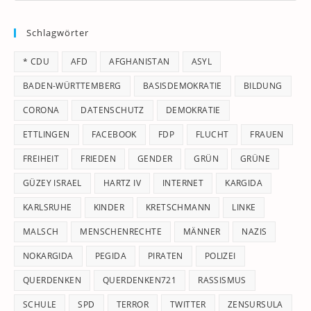
to
Schlagwörter
clo
th
* CDU
AFD
AFGHANISTAN
ASYL
se
pan
BADEN-WÜRTTEMBERG
BASISDEMOKRATIE
BILDUNG
CORONA
DATENSCHUTZ
DEMOKRATIE
ETTLINGEN
FACEBOOK
FDP
FLUCHT
FRAUEN
FREIHEIT
FRIEDEN
GENDER
GRÜN
GRÜNE
GÜZEY ISRAEL
HARTZ IV
INTERNET
KARGIDA
KARLSRUHE
KINDER
KRETSCHMANN
LINKE
MALSCH
MENSCHENRECHTE
MÄNNER
NAZIS
NOKARGIDA
PEGIDA
PIRATEN
POLIZEI
QUERDENKEN
QUERDENKEN721
RASSISMUS
SCHULE
SPD
TERROR
TWITTER
ZENSURSULA