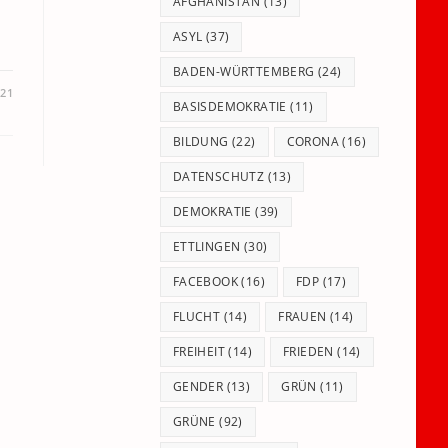
panel.
AFGHANISTAN
(13)
ASYL
(37)
BADEN-WÜRTTEMBERG
(24)
021
BASISDEMOKRATIE
(11)
BILDUNG
(22)
CORONA
(16)
DATENSCHUTZ
(13)
DEMOKRATIE
(39)
ETTLINGEN
(30)
FACEBOOK
(16)
FDP
(17)
FLUCHT
(14)
FRAUEN
(14)
FREIHEIT
(14)
FRIEDEN
(14)
GENDER
(13)
GRÜN
(11)
GRÜNE
(92)