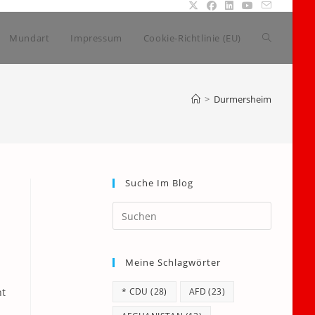
Website-
Mundart
Impressum
Cookie-Richtlinie (EU)
Suche
>
Durmersheim
umschalte
Suche Im Blog
Press
Escape
to
Meine Schlagwörter
close
the
ht
* CDU
(28)
AFD
(23)
search