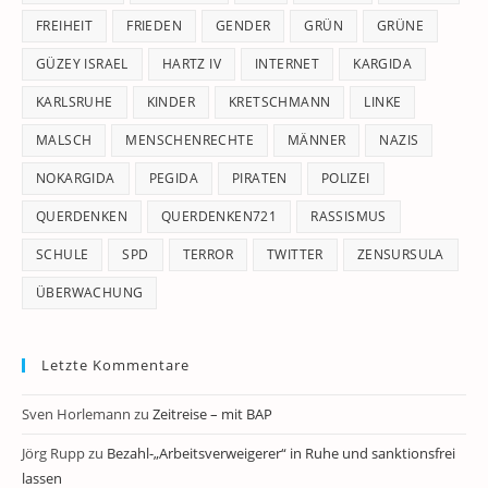
FREIHEIT
FRIEDEN
GENDER
GRÜN
GRÜNE
GÜZEY ISRAEL
HARTZ IV
INTERNET
KARGIDA
KARLSRUHE
KINDER
KRETSCHMANN
LINKE
MALSCH
MENSCHENRECHTE
MÄNNER
NAZIS
NOKARGIDA
PEGIDA
PIRATEN
POLIZEI
QUERDENKEN
QUERDENKEN721
RASSISMUS
SCHULE
SPD
TERROR
TWITTER
ZENSURSULA
ÜBERWACHUNG
Letzte Kommentare
Sven Horlemann
zu
Zeitreise – mit BAP
Jörg Rupp
zu
Bezahl-„Arbeitsverweigerer“ in Ruhe und sanktionsfrei
lassen