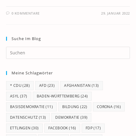
0 KOMMENTARE
29. JANUAR 2022
Suche Im Blog
Pr
Es
to
Meine Schlagwörter
clo
th
* CDU
(28)
AFD
(23)
AFGHANISTAN
(13)
se
pan
ASYL
(37)
BADEN-WÜRTTEMBERG
(24)
BASISDEMOKRATIE
(11)
BILDUNG
(22)
CORONA
(16)
DATENSCHUTZ
(13)
DEMOKRATIE
(39)
ETTLINGEN
(30)
FACEBOOK
(16)
FDP
(17)