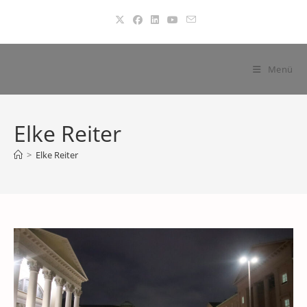
Zum
Inhalt
springen
Menü
Elke Reiter
>
Elke Reiter