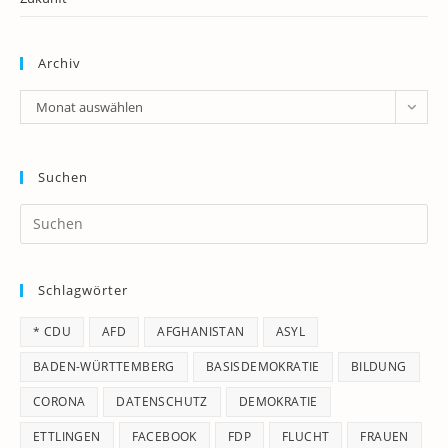
Archiv
Archiv
Monat auswählen
Suchen
Pr
Es
to
Schlagwörter
clo
th
* CDU
AFD
AFGHANISTAN
ASYL
se
pan
BADEN-WÜRTTEMBERG
BASISDEMOKRATIE
BILDUNG
CORONA
DATENSCHUTZ
DEMOKRATIE
ETTLINGEN
FACEBOOK
FDP
FLUCHT
FRAUEN