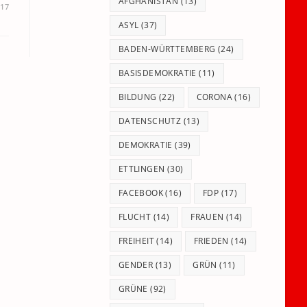
panel.
AFGHANISTAN
(13)
017
ASYL
(37)
BADEN-WÜRTTEMBERG
(24)
BASISDEMOKRATIE
(11)
BILDUNG
(22)
CORONA
(16)
DATENSCHUTZ
(13)
DEMOKRATIE
(39)
ETTLINGEN
(30)
FACEBOOK
(16)
FDP
(17)
FLUCHT
(14)
FRAUEN
(14)
FREIHEIT
(14)
FRIEDEN
(14)
GENDER
(13)
GRÜN
(11)
GRÜNE
(92)