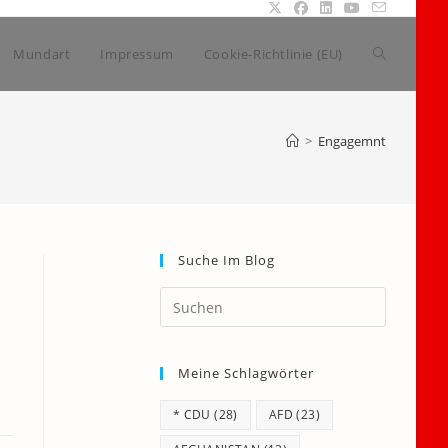
Website-
Mundart
Impressum
Cookie-Richtlinie (EU)
Suche
>
Engagemnt
umschalte
Suche Im Blog
Press
Escape
to
Meine Schlagwörter
close
the
* CDU
(28)
AFD
(23)
search