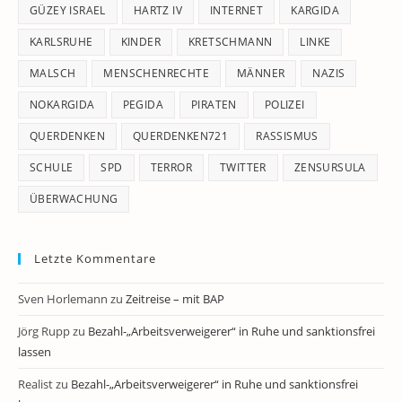
GÜZEY ISRAEL
HARTZ IV
INTERNET
KARGIDA
KARLSRUHE
KINDER
KRETSCHMANN
LINKE
MALSCH
MENSCHENRECHTE
MÄNNER
NAZIS
NOKARGIDA
PEGIDA
PIRATEN
POLIZEI
QUERDENKEN
QUERDENKEN721
RASSISMUS
SCHULE
SPD
TERROR
TWITTER
ZENSURSULA
ÜBERWACHUNG
Letzte Kommentare
Sven Horlemann
zu
Zeitreise – mit BAP
Jörg Rupp
zu
Bezahl-„Arbeitsverweigerer“ in Ruhe und sanktionsfrei
lassen
Realist
zu
Bezahl-„Arbeitsverweigerer“ in Ruhe und sanktionsfrei