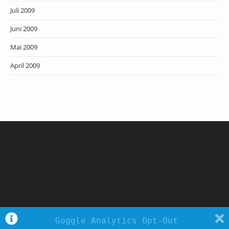
Juli 2009
Juni 2009
Mai 2009
April 2009
Goggle Analytics Opt-Out
Copyright - WordPress Theme by OceanWP