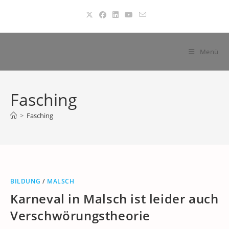
Zum
Inhalt
springen
Menü
Fasching
>
Fasching
BILDUNG
/
MALSCH
Karneval in Malsch ist leider auch
Verschwörungstheorie