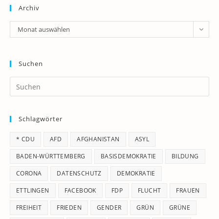
Archiv
Archiv
Monat auswählen
Suchen
Pr
Es
to
Schlagwörter
clo
th
* CDU
AFD
AFGHANISTAN
ASYL
se
pan
BADEN-WÜRTTEMBERG
BASISDEMOKRATIE
BILDUNG
CORONA
DATENSCHUTZ
DEMOKRATIE
ETTLINGEN
FACEBOOK
FDP
FLUCHT
FRAUEN
FREIHEIT
FRIEDEN
GENDER
GRÜN
GRÜNE