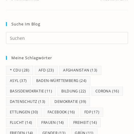
Suche Im Blog
Pr
Es
to
Meine Schlagwörter
clo
th
* CDU
(28)
AFD
(23)
AFGHANISTAN
(13)
se
pan
ASYL
(37)
BADEN-WÜRTTEMBERG
(24)
BASISDEMOKRATIE
(11)
BILDUNG
(22)
CORONA
(16)
DATENSCHUTZ
(13)
DEMOKRATIE
(39)
ETTLINGEN
(30)
FACEBOOK
(16)
FDP
(17)
FLUCHT
(14)
FRAUEN
(14)
FREIHEIT
(14)
FRIEDEN
(14)
GENDER
(13)
GRÜN
(11)