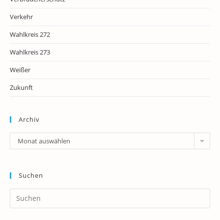
Verkehr
Wahlkreis 272
Wahlkreis 273
Weißer
Zukunft
Archiv
Archiv
Monat auswählen
Suchen
Pr
Es
to