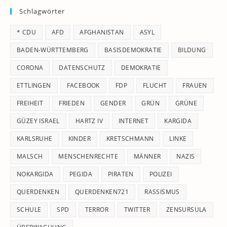
Schlagwörter
clo
th
* CDU
AFD
AFGHANISTAN
ASYL
se
pan
BADEN-WÜRTTEMBERG
BASISDEMOKRATIE
BILDUNG
CORONA
DATENSCHUTZ
DEMOKRATIE
ETTLINGEN
FACEBOOK
FDP
FLUCHT
FRAUEN
FREIHEIT
FRIEDEN
GENDER
GRÜN
GRÜNE
GÜZEY ISRAEL
HARTZ IV
INTERNET
KARGIDA
KARLSRUHE
KINDER
KRETSCHMANN
LINKE
MALSCH
MENSCHENRECHTE
MÄNNER
NAZIS
NOKARGIDA
PEGIDA
PIRATEN
POLIZEI
QUERDENKEN
QUERDENKEN721
RASSISMUS
SCHULE
SPD
TERROR
TWITTER
ZENSURSULA