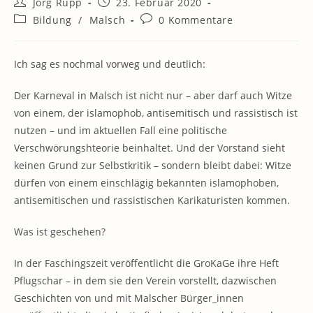
Beitrags-
Beitrag
Jörg Rupp
23. Februar 2020
Autor:
veröffentlicht:
Beitrags-
Beitrags-
Bildung
/
Malsch
0 Kommentare
Kategorie:
Kommentare:
Ich sag es nochmal vorweg und deutlich:
Der Karneval in Malsch ist nicht nur – aber darf auch Witze
von einem, der islamophob, antisemitisch und rassistisch ist
nutzen – und im aktuellen Fall eine politische
Verschwörungshteorie beinhaltet. Und der Vorstand sieht
keinen Grund zur Selbstkritik – sondern bleibt dabei: Witze
dürfen von einem einschlägig bekannten islamophoben,
antisemitischen und rassistischen Karikaturisten kommen.
Was ist geschehen?
In der Faschingszeit veröffentlicht die GroKaGe ihre Heft
Pflugschar – in dem sie den Verein vorstellt, dazwischen
Geschichten von und mit Malscher Bürger_innen