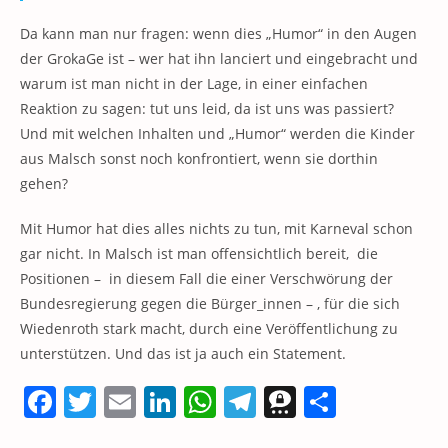
Da kann man nur fragen: wenn dies „Humor“ in den Augen
der GrokaGe ist – wer hat ihn lanciert und eingebracht und
warum ist man nicht in der Lage, in einer einfachen
Reaktion zu sagen: tut uns leid, da ist uns was passiert?
Und mit welchen Inhalten und „Humor“ werden die Kinder
aus Malsch sonst noch konfrontiert, wenn sie dorthin
gehen?
Mit Humor hat dies alles nichts zu tun, mit Karneval schon
gar nicht. In Malsch ist man offensichtlich bereit, die
Positionen – in diesem Fall die einer Verschwörung der
Bundesregierung gegen die Bürger_innen – , für die sich
Wiedenroth stark macht, durch eine Veröffentlichung zu
unterstützen. Und das ist ja auch ein Statement.
F
T
E
Li
W
T
T
T
a
w
m
n
h
el
h
ei