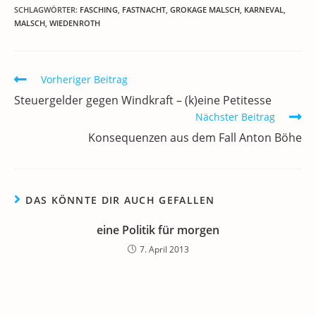
c
itt
ai
k
at
e
re
le
SCHLAGWÖRTER
:
FASCHING
,
FASTNACHT
,
GROKAGE MALSCH
,
KARNEVAL
,
MALSCH
,
WIEDENROTH
e
er
l
e
s
gr
e
n
b
dI
A
a
m
o
n
p
m
a
Weitere
Vorheriger Beitrag
Artikel
o
p
Steuergelder gegen Windkraft – (k)eine Petitesse
ansehen
k
Nächster Beitrag
Konsequenzen aus dem Fall Anton Böhe
DAS KÖNNTE DIR AUCH GEFALLEN
eine Politik für morgen
7. April 2013