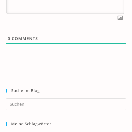
0
COMMENTS
Suche Im Blog
Pr
Es
to
Meine Schlagwörter
clo
th