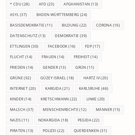
* CDU
(28)
AFD
(23)
AFGHANISTAN
(13)
se
pan
ASYL
(37)
BADEN-WÜRTTEMBERG
(24)
BASISDEMOKRATIE
(11)
BILDUNG
(22)
CORONA
(16)
DATENSCHUTZ
(13)
DEMOKRATIE
(39)
ETTLINGEN
(30)
FACEBOOK
(16)
FDP
(17)
FLUCHT
(14)
FRAUEN
(14)
FREIHEIT
(14)
FRIEDEN
(14)
GENDER
(13)
GRÜN
(11)
GRÜNE
(92)
GÜZEY ISRAEL
(18)
HARTZ IV
(20)
INTERNET
(20)
KARGIDA
(21)
KARLSRUHE
(46)
KINDER
(14)
KRETSCHMANN
(22)
LINKE
(20)
MALSCH
(37)
MENSCHENRECHTE
(12)
MÄNNER
(15)
NAZIS
(11)
NOKARGIDA
(18)
PEGIDA
(22)
PIRATEN
(13)
POLIZEI
(22)
QUERDENKEN
(31)