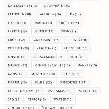
DATENSCHUTZ
(13)
DEMOKRATIE
(39)
ETTLINGEN
(30)
FACEBOOK
(16)
FDP
(17)
FLUCHT
(14)
FRAUEN
(14)
FREIHEIT
(14)
FRIEDEN
(14)
GENDER
(13)
GRÜN
(11)
GRÜNE
(92)
GÜZEY ISRAEL
(18)
HARTZ IV
(20)
INTERNET
(20)
KARGIDA
(21)
KARLSRUHE
(46)
KINDER
(14)
KRETSCHMANN
(22)
LINKE
(20)
MALSCH
(37)
MENSCHENRECHTE
(12)
MÄNNER
(15)
NAZIS
(11)
NOKARGIDA
(18)
PEGIDA
(22)
PIRATEN
(13)
POLIZEI
(22)
QUERDENKEN
(31)
QUERDENKEN721
(17)
RASSISMUS
(13)
SCHULE
(15)
SPD
(39)
TERROR
(13)
TWITTER
(16)
ZENSURSULA
(11)
ÜBERWACHUNG
(12)