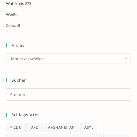
Wahlkreis 273
Weißer
Zukunft
Archiv
Archiv
Monat auswählen
Suchen
Pr
Es
to
Schlagwörter
clo
th
* CDU
AFD
AFGHANISTAN
ASYL
se