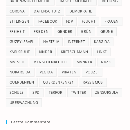
pan
BADEN-WÜRTTEMBERG
BASISDEMOKRATIE
BILDUNG
CORONA
DATENSCHUTZ
DEMOKRATIE
ETTLINGEN
FACEBOOK
FDP
FLUCHT
FRAUEN
FREIHEIT
FRIEDEN
GENDER
GRÜN
GRÜNE
GÜZEY ISRAEL
HARTZ IV
INTERNET
KARGIDA
KARLSRUHE
KINDER
KRETSCHMANN
LINKE
MALSCH
MENSCHENRECHTE
MÄNNER
NAZIS
NOKARGIDA
PEGIDA
PIRATEN
POLIZEI
QUERDENKEN
QUERDENKEN721
RASSISMUS
SCHULE
SPD
TERROR
TWITTER
ZENSURSULA
ÜBERWACHUNG
Letzte Kommentare