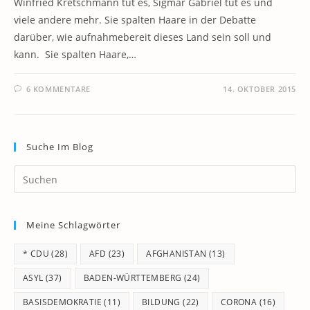
Winfried Kretschmann tut es, Sigmar Gabriel tut es und
viele andere mehr. Sie spalten Haare in der Debatte
darüber, wie aufnahmebereit dieses Land sein soll und
kann. Sie spalten Haare,…
6 KOMMENTARE
14. OKTOBER 2015
Suche Im Blog
Pr
Es
to
Meine Schlagwörter
clo
th
* CDU
(28)
AFD
(23)
AFGHANISTAN
(13)
se
pan
ASYL
(37)
BADEN-WÜRTTEMBERG
(24)
BASISDEMOKRATIE
(11)
BILDUNG
(22)
CORONA
(16)