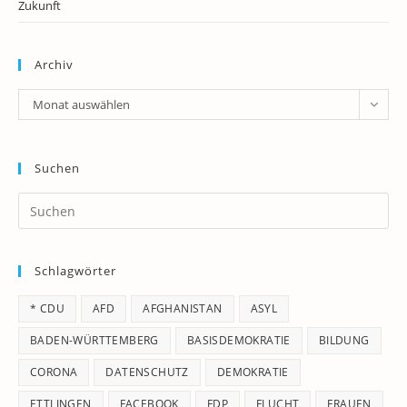
Zukunft
Archiv
Archiv
Monat auswählen
Suchen
Pr
Es
to
Schlagwörter
clo
th
* CDU
AFD
AFGHANISTAN
ASYL
se
pan
BADEN-WÜRTTEMBERG
BASISDEMOKRATIE
BILDUNG
CORONA
DATENSCHUTZ
DEMOKRATIE
ETTLINGEN
FACEBOOK
FDP
FLUCHT
FRAUEN