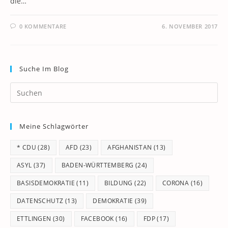
die…
0 KOMMENTARE
6. NOVEMBER 2017
Suche Im Blog
Pr
Es
to
Meine Schlagwörter
clo
th
* CDU
(28)
AFD
(23)
AFGHANISTAN
(13)
se
pan
ASYL
(37)
BADEN-WÜRTTEMBERG
(24)
BASISDEMOKRATIE
(11)
BILDUNG
(22)
CORONA
(16)
DATENSCHUTZ
(13)
DEMOKRATIE
(39)
ETTLINGEN
(30)
FACEBOOK
(16)
FDP
(17)