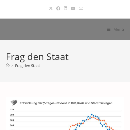
Zum
Inhalt
springen
Menü
Frag den Staat
>
Frag den Staat