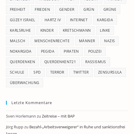
FREIHEIT
FRIEDEN
GENDER
GRÜN
GRÜNE
GÜZEY ISRAEL
HARTZ IV
INTERNET
KARGIDA
KARLSRUHE
KINDER
KRETSCHMANN
LINKE
MALSCH
MENSCHENRECHTE
MÄNNER
NAZIS
NOKARGIDA
PEGIDA
PIRATEN
POLIZEI
QUERDENKEN
QUERDENKEN721
RASSISMUS
SCHULE
SPD
TERROR
TWITTER
ZENSURSULA
ÜBERWACHUNG
Letzte Kommentare
Sven Horlemann
zu
Zeitreise – mit BAP
Jörg Rupp
zu
Bezahl-„Arbeitsverweigerer“ in Ruhe und sanktionsfrei
lassen