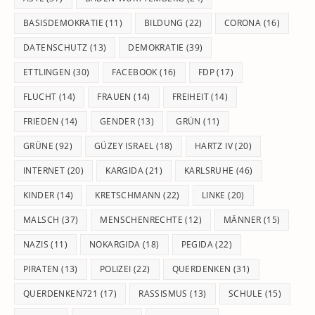
BASISDEMOKRATIE
(11)
BILDUNG
(22)
CORONA
(16)
DATENSCHUTZ
(13)
DEMOKRATIE
(39)
ETTLINGEN
(30)
FACEBOOK
(16)
FDP
(17)
FLUCHT
(14)
FRAUEN
(14)
FREIHEIT
(14)
FRIEDEN
(14)
GENDER
(13)
GRÜN
(11)
GRÜNE
(92)
GÜZEY ISRAEL
(18)
HARTZ IV
(20)
INTERNET
(20)
KARGIDA
(21)
KARLSRUHE
(46)
KINDER
(14)
KRETSCHMANN
(22)
LINKE
(20)
MALSCH
(37)
MENSCHENRECHTE
(12)
MÄNNER
(15)
NAZIS
(11)
NOKARGIDA
(18)
PEGIDA
(22)
PIRATEN
(13)
POLIZEI
(22)
QUERDENKEN
(31)
QUERDENKEN721
(17)
RASSISMUS
(13)
SCHULE
(15)