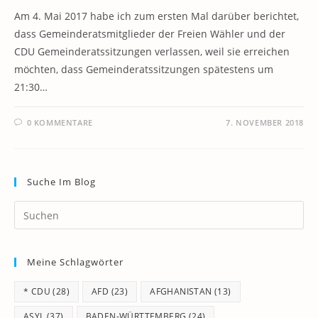
Am 4. Mai 2017 habe ich zum ersten Mal darüber berichtet,
dass Gemeinderatsmitglieder der Freien Wähler und der
CDU Gemeinderatssitzungen verlassen, weil sie erreichen
möchten, dass Gemeinderatssitzungen spätestens um
21:30…
0 KOMMENTARE
7. NOVEMBER 2018
Suche Im Blog
Pr
Es
to
Meine Schlagwörter
clo
th
* CDU
(28)
AFD
(23)
AFGHANISTAN
(13)
se
pan
ASYL
(37)
BADEN-WÜRTTEMBERG
(24)