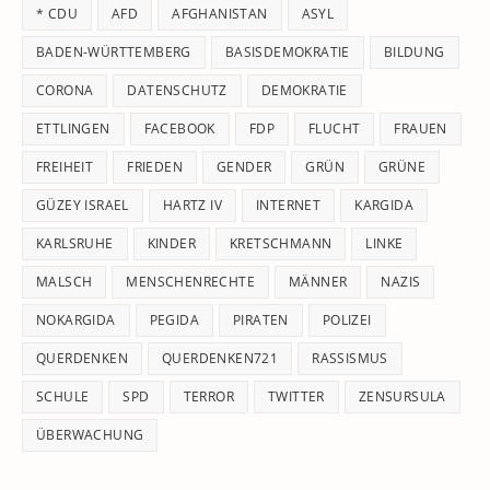
* CDU
AFD
AFGHANISTAN
ASYL
se
pan
BADEN-WÜRTTEMBERG
BASISDEMOKRATIE
BILDUNG
CORONA
DATENSCHUTZ
DEMOKRATIE
ETTLINGEN
FACEBOOK
FDP
FLUCHT
FRAUEN
FREIHEIT
FRIEDEN
GENDER
GRÜN
GRÜNE
GÜZEY ISRAEL
HARTZ IV
INTERNET
KARGIDA
KARLSRUHE
KINDER
KRETSCHMANN
LINKE
MALSCH
MENSCHENRECHTE
MÄNNER
NAZIS
NOKARGIDA
PEGIDA
PIRATEN
POLIZEI
QUERDENKEN
QUERDENKEN721
RASSISMUS
SCHULE
SPD
TERROR
TWITTER
ZENSURSULA
ÜBERWACHUNG