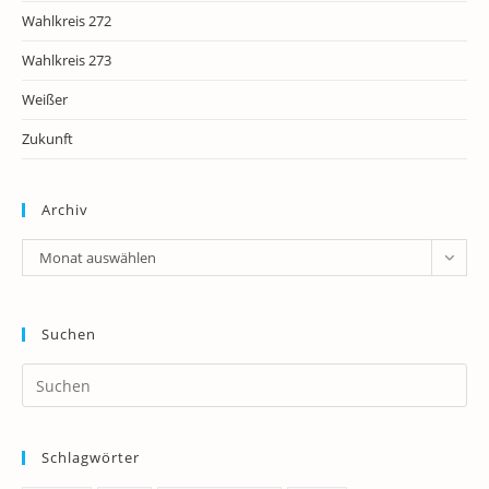
Wahlkreis 272
Wahlkreis 273
Weißer
Zukunft
Archiv
Archiv
Monat auswählen
Suchen
Pr
Es
to
Schlagwörter
clo
th