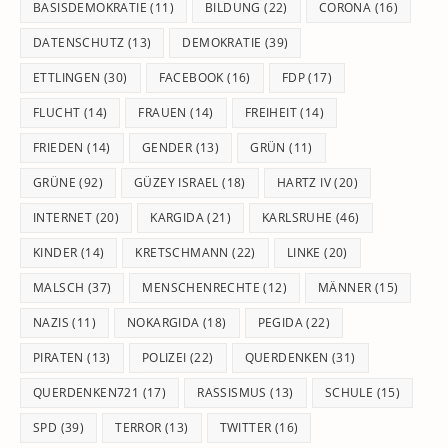
BASISDEMOKRATIE
(11)
BILDUNG
(22)
CORONA
(16)
DATENSCHUTZ
(13)
DEMOKRATIE
(39)
ETTLINGEN
(30)
FACEBOOK
(16)
FDP
(17)
FLUCHT
(14)
FRAUEN
(14)
FREIHEIT
(14)
FRIEDEN
(14)
GENDER
(13)
GRÜN
(11)
GRÜNE
(92)
GÜZEY ISRAEL
(18)
HARTZ IV
(20)
INTERNET
(20)
KARGIDA
(21)
KARLSRUHE
(46)
KINDER
(14)
KRETSCHMANN
(22)
LINKE
(20)
MALSCH
(37)
MENSCHENRECHTE
(12)
MÄNNER
(15)
NAZIS
(11)
NOKARGIDA
(18)
PEGIDA
(22)
PIRATEN
(13)
POLIZEI
(22)
QUERDENKEN
(31)
QUERDENKEN721
(17)
RASSISMUS
(13)
SCHULE
(15)
SPD
(39)
TERROR
(13)
TWITTER
(16)