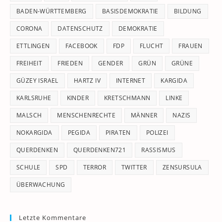
pan
BADEN-WÜRTTEMBERG
BASISDEMOKRATIE
BILDUNG
CORONA
DATENSCHUTZ
DEMOKRATIE
ETTLINGEN
FACEBOOK
FDP
FLUCHT
FRAUEN
FREIHEIT
FRIEDEN
GENDER
GRÜN
GRÜNE
GÜZEY ISRAEL
HARTZ IV
INTERNET
KARGIDA
KARLSRUHE
KINDER
KRETSCHMANN
LINKE
MALSCH
MENSCHENRECHTE
MÄNNER
NAZIS
NOKARGIDA
PEGIDA
PIRATEN
POLIZEI
QUERDENKEN
QUERDENKEN721
RASSISMUS
SCHULE
SPD
TERROR
TWITTER
ZENSURSULA
ÜBERWACHUNG
Letzte Kommentare