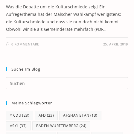
Was die Debatte um die Kulturschmiede zeigt Ein
Aufregerthema hat der Malscher Wahlkampf wenigstens:
die Kulturschmiede und dass sie nun doch nicht kommt.
Obwohl wir sie als Gemeinderäte mehrfach (PDF…
0 KOMMENTARE
25. APRIL 2019
Suche Im Blog
Pr
Es
to
Meine Schlagwörter
clo
th
* CDU
(28)
AFD
(23)
AFGHANISTAN
(13)
se
pan
ASYL
(37)
BADEN-WÜRTTEMBERG
(24)