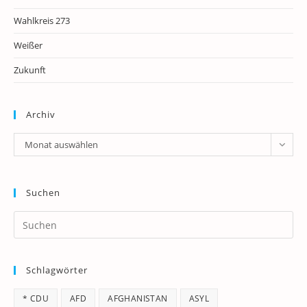
Wahlkreis 273
Weißer
Zukunft
Archiv
Archiv
Monat auswählen
Suchen
Pr
Es
to
Schlagwörter
clo
th
* CDU
AFD
AFGHANISTAN
ASYL
se