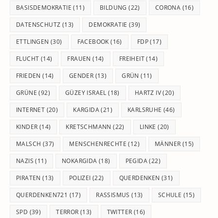
BASISDEMOKRATIE
(11)
BILDUNG
(22)
CORONA
(16)
DATENSCHUTZ
(13)
DEMOKRATIE
(39)
ETTLINGEN
(30)
FACEBOOK
(16)
FDP
(17)
FLUCHT
(14)
FRAUEN
(14)
FREIHEIT
(14)
FRIEDEN
(14)
GENDER
(13)
GRÜN
(11)
GRÜNE
(92)
GÜZEY ISRAEL
(18)
HARTZ IV
(20)
INTERNET
(20)
KARGIDA
(21)
KARLSRUHE
(46)
KINDER
(14)
KRETSCHMANN
(22)
LINKE
(20)
MALSCH
(37)
MENSCHENRECHTE
(12)
MÄNNER
(15)
NAZIS
(11)
NOKARGIDA
(18)
PEGIDA
(22)
PIRATEN
(13)
POLIZEI
(22)
QUERDENKEN
(31)
QUERDENKEN721
(17)
RASSISMUS
(13)
SCHULE
(15)
SPD
(39)
TERROR
(13)
TWITTER
(16)