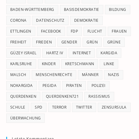
se
pan
BADEN-WÜRTTEMBERG
BASISDEMOKRATIE
BILDUNG
CORONA
DATENSCHUTZ
DEMOKRATIE
ETTLINGEN
FACEBOOK
FDP
FLUCHT
FRAUEN
FREIHEIT
FRIEDEN
GENDER
GRÜN
GRÜNE
GÜZEY ISRAEL
HARTZ IV
INTERNET
KARGIDA
KARLSRUHE
KINDER
KRETSCHMANN
LINKE
MALSCH
MENSCHENRECHTE
MÄNNER
NAZIS
NOKARGIDA
PEGIDA
PIRATEN
POLIZEI
QUERDENKEN
QUERDENKEN721
RASSISMUS
SCHULE
SPD
TERROR
TWITTER
ZENSURSULA
ÜBERWACHUNG
Letzte Kommentare