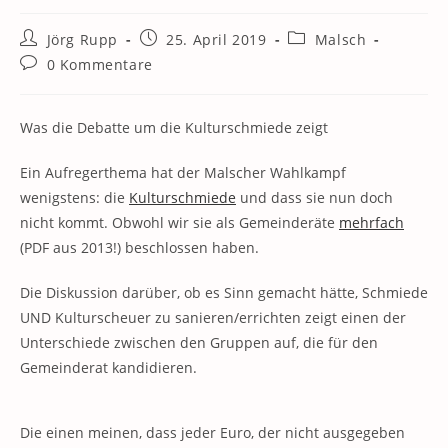
Beitrags-
Beitrag
Beitrags-
Jörg Rupp
25. April 2019
Malsch
Autor:
veröffentlicht:
Kategorie:
Beitrags-
0 Kommentare
Kommentare:
Was die Debatte um die Kulturschmiede zeigt
Ein Aufregerthema hat der Malscher Wahlkampf
wenigstens: die
Kulturschmiede
und dass sie nun doch
nicht kommt. Obwohl wir sie als Gemeinderäte
mehrfach
(PDF aus 2013!) beschlossen haben.
Die Diskussion darüber, ob es Sinn gemacht hätte, Schmiede
UND Kulturscheuer zu sanieren/errichten zeigt einen der
Unterschiede zwischen den Gruppen auf, die für den
Gemeinderat kandidieren.
Die einen meinen, dass jeder Euro, der nicht ausgegeben