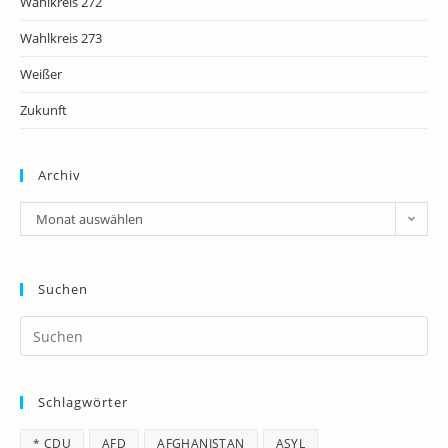
Wahlkreis 272
Wahlkreis 273
Weißer
Zukunft
Archiv
Archiv
Monat auswählen
Suchen
Pr
Es
to
Schlagwörter
clo
th
* CDU
AFD
AFGHANISTAN
ASYL