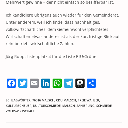
Mehrwert gewinne – der nicht einfach so bezifferbar ist.
Ich kandidiere übrigens auch wieder für den Gemeinderat.
Unter anderem, weil ich finde, dass nachhaltiges,
volkswirtschaftliches, dem Gemeinwohl verpflichtetes
Wirtschaften etwas anderes ist als der kurzfristige Blick auf
rein betriebswirtschaftliche Zahlen.
Jörg Rupp, Listenplatz 4 für die Liste BfU/Grüne
F
T
E
Li
W
T
T
T
a
w
m
n
h
el
h
ei
c
itt
ai
k
at
e
re
le
SCHLAGWÖRTER
:
76316 MALSCH
,
CDU MALSCH
,
FREIE WÄHLER
,
KULTURSCHEUER
,
KULTURSCHMIEDE
,
MALSCH
,
SANIERUNG
,
SCHMIEDE
,
e
er
l
e
s
gr
e
n
VOLKSWIRTSCHAFT
b
dI
A
a
m