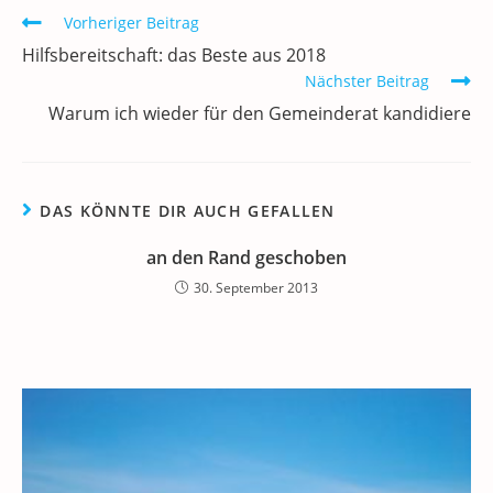
o
n
p
m
a
Weitere
Vorheriger Beitrag
o
p
Artikel
Hilfsbereitschaft: das Beste aus 2018
k
ansehen
Nächster Beitrag
Warum ich wieder für den Gemeinderat kandidiere
DAS KÖNNTE DIR AUCH GEFALLEN
an den Rand geschoben
30. September 2013