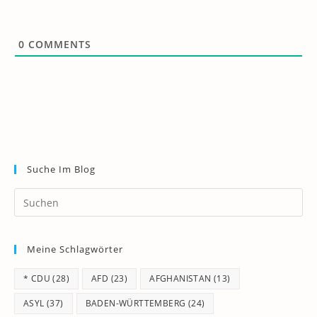
0
COMMENTS
Suche Im Blog
Pr
Es
to
Meine Schlagwörter
clo
th
* CDU
(28)
AFD
(23)
AFGHANISTAN
(13)
se
pan
ASYL
(37)
BADEN-WÜRTTEMBERG
(24)