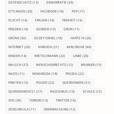
DATENSCHUTZ
(13)
DEMOKRATIE
(39)
ETTLINGEN
(30)
FACEBOOK
(16)
FDP
(17)
FLUCHT
(14)
FRAUEN
(14)
FREIHEIT
(14)
FRIEDEN
(14)
GENDER
(13)
GRÜN
(11)
GRÜNE
(92)
GÜZEY ISRAEL
(18)
HARTZ IV
(20)
INTERNET
(20)
KARGIDA
(21)
KARLSRUHE
(46)
KINDER
(14)
KRETSCHMANN
(22)
LINKE
(20)
MALSCH
(37)
MENSCHENRECHTE
(12)
MÄNNER
(15)
NAZIS
(11)
NOKARGIDA
(18)
PEGIDA
(22)
PIRATEN
(13)
POLIZEI
(22)
QUERDENKEN
(31)
QUERDENKEN721
(17)
RASSISMUS
(13)
SCHULE
(15)
SPD
(39)
TERROR
(13)
TWITTER
(16)
ZENSURSULA
(11)
ÜBERWACHUNG
(12)