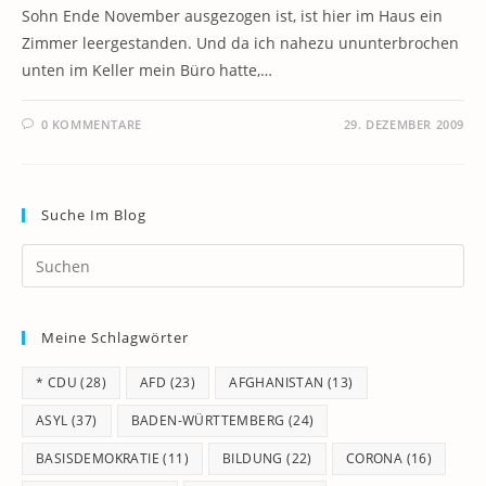
Sohn Ende November ausgezogen ist, ist hier im Haus ein
Zimmer leergestanden. Und da ich nahezu ununterbrochen
unten im Keller mein Büro hatte,…
0 KOMMENTARE
29. DEZEMBER 2009
Suche Im Blog
Pr
Es
to
Meine Schlagwörter
clo
th
* CDU
(28)
AFD
(23)
AFGHANISTAN
(13)
se
pan
ASYL
(37)
BADEN-WÜRTTEMBERG
(24)
BASISDEMOKRATIE
(11)
BILDUNG
(22)
CORONA
(16)