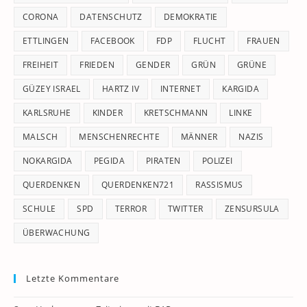
CORONA
DATENSCHUTZ
DEMOKRATIE
ETTLINGEN
FACEBOOK
FDP
FLUCHT
FRAUEN
FREIHEIT
FRIEDEN
GENDER
GRÜN
GRÜNE
GÜZEY ISRAEL
HARTZ IV
INTERNET
KARGIDA
KARLSRUHE
KINDER
KRETSCHMANN
LINKE
MALSCH
MENSCHENRECHTE
MÄNNER
NAZIS
NOKARGIDA
PEGIDA
PIRATEN
POLIZEI
QUERDENKEN
QUERDENKEN721
RASSISMUS
SCHULE
SPD
TERROR
TWITTER
ZENSURSULA
ÜBERWACHUNG
Letzte Kommentare