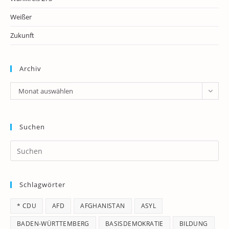
Weißer
Zukunft
Archiv
Archiv
Monat auswählen
Suchen
Pr
Es
to
Schlagwörter
clo
th
* CDU
AFD
AFGHANISTAN
ASYL
se
pan
BADEN-WÜRTTEMBERG
BASISDEMOKRATIE
BILDUNG