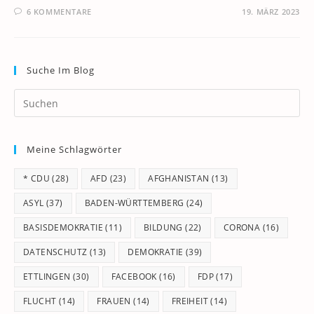
6 KOMMENTARE
19. MÄRZ 2023
Suche Im Blog
Pr
Es
to
Meine Schlagwörter
clo
th
* CDU
(28)
AFD
(23)
AFGHANISTAN
(13)
se
pan
ASYL
(37)
BADEN-WÜRTTEMBERG
(24)
BASISDEMOKRATIE
(11)
BILDUNG
(22)
CORONA
(16)
DATENSCHUTZ
(13)
DEMOKRATIE
(39)
ETTLINGEN
(30)
FACEBOOK
(16)
FDP
(17)
FLUCHT
(14)
FRAUEN
(14)
FREIHEIT
(14)