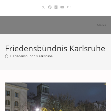
Zum
Inhalt
springen
Menü
Friedensbündnis Karlsruhe
>
Friedensbündnis Karlsruhe