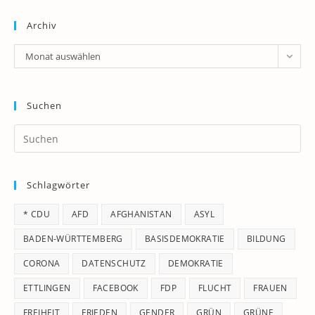
Archiv
Archiv
Monat auswählen
Suchen
Pr
Es
to
Schlagwörter
clo
th
* CDU
AFD
AFGHANISTAN
ASYL
se
pan
BADEN-WÜRTTEMBERG
BASISDEMOKRATIE
BILDUNG
CORONA
DATENSCHUTZ
DEMOKRATIE
ETTLINGEN
FACEBOOK
FDP
FLUCHT
FRAUEN
FREIHEIT
FRIEDEN
GENDER
GRÜN
GRÜNE