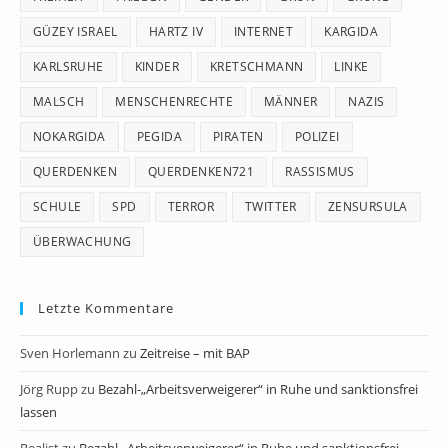
GÜZEY ISRAEL
HARTZ IV
INTERNET
KARGIDA
KARLSRUHE
KINDER
KRETSCHMANN
LINKE
MALSCH
MENSCHENRECHTE
MÄNNER
NAZIS
NOKARGIDA
PEGIDA
PIRATEN
POLIZEI
QUERDENKEN
QUERDENKEN721
RASSISMUS
SCHULE
SPD
TERROR
TWITTER
ZENSURSULA
ÜBERWACHUNG
Letzte Kommentare
Sven Horlemann
zu
Zeitreise – mit BAP
Jörg Rupp
zu
Bezahl-„Arbeitsverweigerer“ in Ruhe und sanktionsfrei
lassen