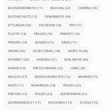
BASISDEMOKRATIE
(11)
BILDUNG
(22)
CORONA
(16)
DATENSCHUTZ
(13)
DEMOKRATIE
(39)
ETTLINGEN
(30)
FACEBOOK
(16)
FDP
(17)
FLUCHT
(14)
FRAUEN
(14)
FREIHEIT
(14)
FRIEDEN
(14)
GENDER
(13)
GRÜN
(11)
GRÜNE
(92)
GÜZEY ISRAEL
(18)
HARTZ IV
(20)
INTERNET
(20)
KARGIDA
(21)
KARLSRUHE
(46)
KINDER
(14)
KRETSCHMANN
(22)
LINKE
(20)
MALSCH
(37)
MENSCHENRECHTE
(12)
MÄNNER
(15)
NAZIS
(11)
NOKARGIDA
(18)
PEGIDA
(22)
PIRATEN
(13)
POLIZEI
(22)
QUERDENKEN
(31)
QUERDENKEN721
(17)
RASSISMUS
(13)
SCHULE
(15)