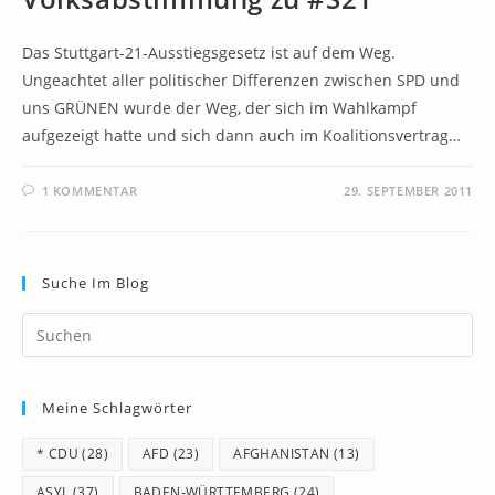
Das Stuttgart-21-Ausstiegsgesetz ist auf dem Weg.
Ungeachtet aller politischer Differenzen zwischen SPD und
uns GRÜNEN wurde der Weg, der sich im Wahlkampf
aufgezeigt hatte und sich dann auch im Koalitionsvertrag…
1 KOMMENTAR
29. SEPTEMBER 2011
Suche Im Blog
Pr
Es
to
Meine Schlagwörter
clo
th
* CDU
(28)
AFD
(23)
AFGHANISTAN
(13)
se
pan
ASYL
(37)
BADEN-WÜRTTEMBERG
(24)