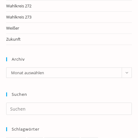
Wahlkreis 272
Wahlkreis 273
Weißer
Zukunft
Archiv
Archiv
Monat auswählen
Suchen
Pr
Es
to
Schlagwörter
clo
th