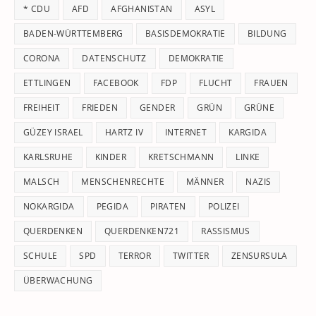
* CDU
AFD
AFGHANISTAN
ASYL
se
pan
BADEN-WÜRTTEMBERG
BASISDEMOKRATIE
BILDUNG
CORONA
DATENSCHUTZ
DEMOKRATIE
ETTLINGEN
FACEBOOK
FDP
FLUCHT
FRAUEN
FREIHEIT
FRIEDEN
GENDER
GRÜN
GRÜNE
GÜZEY ISRAEL
HARTZ IV
INTERNET
KARGIDA
KARLSRUHE
KINDER
KRETSCHMANN
LINKE
MALSCH
MENSCHENRECHTE
MÄNNER
NAZIS
NOKARGIDA
PEGIDA
PIRATEN
POLIZEI
QUERDENKEN
QUERDENKEN721
RASSISMUS
SCHULE
SPD
TERROR
TWITTER
ZENSURSULA
ÜBERWACHUNG