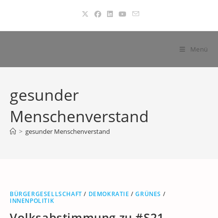
Zum
Inhalt
springen
Menü
gesunder
Menschenverstand
>
gesunder Menschenverstand
BÜRGERGESELLSCHAFT
/
DEMOKRATIE
/
GRÜNES
/
INNENPOLITIK
Volksabstimmung zu #S21