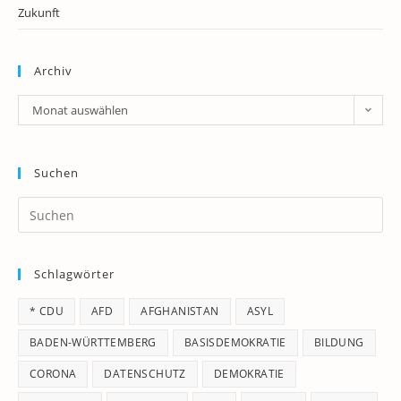
Zukunft
Archiv
Archiv
Monat auswählen
Suchen
Pr
Es
to
Schlagwörter
clo
th
* CDU
AFD
AFGHANISTAN
ASYL
se
pan
BADEN-WÜRTTEMBERG
BASISDEMOKRATIE
BILDUNG
CORONA
DATENSCHUTZ
DEMOKRATIE