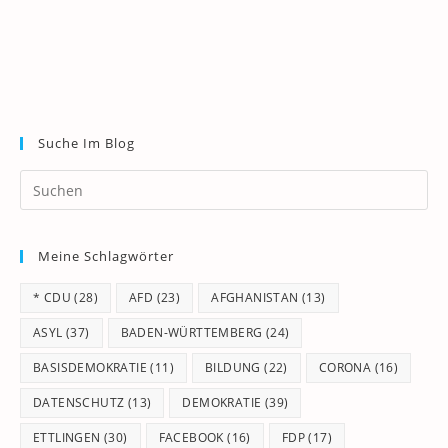
Suche Im Blog
Pr
Es
to
Meine Schlagwörter
clo
th
* CDU
(28)
AFD
(23)
AFGHANISTAN
(13)
se
pan
ASYL
(37)
BADEN-WÜRTTEMBERG
(24)
BASISDEMOKRATIE
(11)
BILDUNG
(22)
CORONA
(16)
DATENSCHUTZ
(13)
DEMOKRATIE
(39)
ETTLINGEN
(30)
FACEBOOK
(16)
FDP
(17)