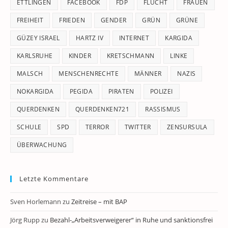
ETTLINGEN
FACEBOOK
FDP
FLUCHT
FRAUEN
FREIHEIT
FRIEDEN
GENDER
GRÜN
GRÜNE
GÜZEY ISRAEL
HARTZ IV
INTERNET
KARGIDA
KARLSRUHE
KINDER
KRETSCHMANN
LINKE
MALSCH
MENSCHENRECHTE
MÄNNER
NAZIS
NOKARGIDA
PEGIDA
PIRATEN
POLIZEI
QUERDENKEN
QUERDENKEN721
RASSISMUS
SCHULE
SPD
TERROR
TWITTER
ZENSURSULA
ÜBERWACHUNG
Letzte Kommentare
Sven Horlemann
zu
Zeitreise – mit BAP
Jörg Rupp
zu
Bezahl-„Arbeitsverweigerer“ in Ruhe und sanktionsfrei