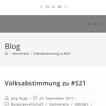
Zum
Inhalt
springen
Menü
Blog
>
Demokratie
>
Volksabstimmung zu #S21
Volksabstimmung zu #S21
Beitrags-
Beitrag
Jörg Rupp
29. September 2011
Autor:
veröffentlicht:
Beitrags-
Bürgergesellschaft
/
Demokratie
/
GRÜNEs
/