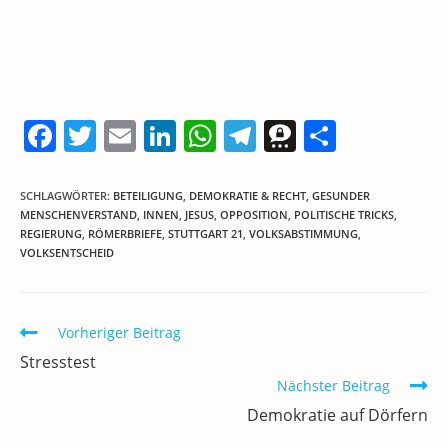
F
T
E
Li
W
T
T
T
a
w
m
n
h
el
h
ei
c
itt
ai
k
at
e
re
le
SCHLAGWÖRTER
:
BETEILIGUNG
,
DEMOKRATIE & RECHT
,
GESUNDER
MENSCHENVERSTAND
,
INNEN
,
JESUS
,
OPPOSITION
,
POLITISCHE TRICKS
,
e
er
l
e
s
gr
e
n
REGIERUNG
,
RÖMERBRIEFE
,
STUTTGART 21
,
VOLKSABSTIMMUNG
,
b
dI
A
a
m
VOLKSENTSCHEID
o
n
p
m
a
o
p
Weitere
Vorheriger Beitrag
k
Artikel
Stresstest
ansehen
Nächster Beitrag
Demokratie auf Dörfern