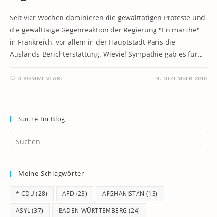
Seit vier Wochen dominieren die gewalttätigen Proteste und
die gewalttäige Gegenreaktion der Regierung "En marche"
in Frankreich, vor allem in der Hauptstadt Paris die
Auslands-Berichterstattung. Wieviel Sympathie gab es für…
0 KOMMENTARE
9. DEZEMBER 2018
Suche Im Blog
Pr
Es
to
Meine Schlagwörter
clo
th
* CDU
(28)
AFD
(23)
AFGHANISTAN
(13)
se
pan
ASYL
(37)
BADEN-WÜRTTEMBERG
(24)