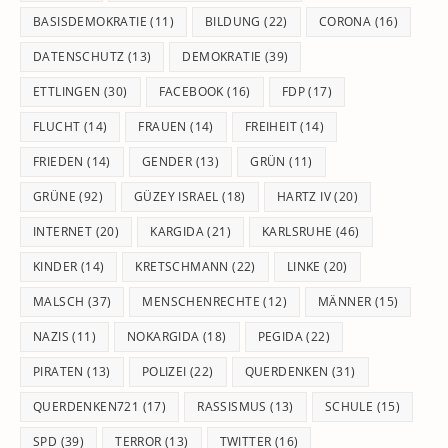
BASISDEMOKRATIE
(11)
BILDUNG
(22)
CORONA
(16)
DATENSCHUTZ
(13)
DEMOKRATIE
(39)
ETTLINGEN
(30)
FACEBOOK
(16)
FDP
(17)
FLUCHT
(14)
FRAUEN
(14)
FREIHEIT
(14)
FRIEDEN
(14)
GENDER
(13)
GRÜN
(11)
GRÜNE
(92)
GÜZEY ISRAEL
(18)
HARTZ IV
(20)
INTERNET
(20)
KARGIDA
(21)
KARLSRUHE
(46)
KINDER
(14)
KRETSCHMANN
(22)
LINKE
(20)
MALSCH
(37)
MENSCHENRECHTE
(12)
MÄNNER
(15)
NAZIS
(11)
NOKARGIDA
(18)
PEGIDA
(22)
PIRATEN
(13)
POLIZEI
(22)
QUERDENKEN
(31)
QUERDENKEN721
(17)
RASSISMUS
(13)
SCHULE
(15)
SPD
(39)
TERROR
(13)
TWITTER
(16)