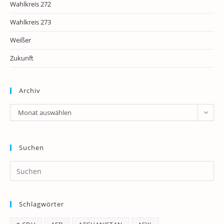
Wahlkreis 272
Wahlkreis 273
Weißer
Zukunft
Archiv
Archiv
Monat auswählen
Suchen
Pr
Es
to
Schlagwörter
clo
th