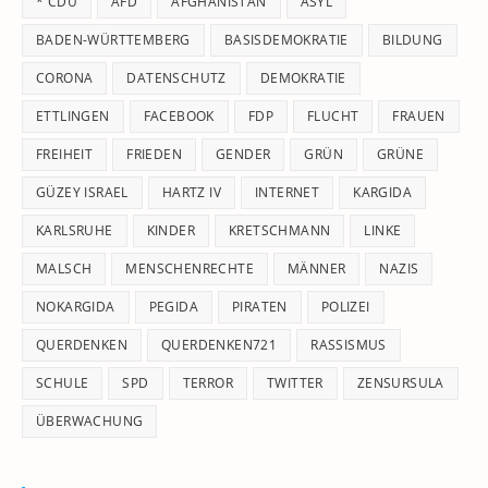
* CDU
AFD
AFGHANISTAN
ASYL
se
pan
BADEN-WÜRTTEMBERG
BASISDEMOKRATIE
BILDUNG
CORONA
DATENSCHUTZ
DEMOKRATIE
ETTLINGEN
FACEBOOK
FDP
FLUCHT
FRAUEN
FREIHEIT
FRIEDEN
GENDER
GRÜN
GRÜNE
GÜZEY ISRAEL
HARTZ IV
INTERNET
KARGIDA
KARLSRUHE
KINDER
KRETSCHMANN
LINKE
MALSCH
MENSCHENRECHTE
MÄNNER
NAZIS
NOKARGIDA
PEGIDA
PIRATEN
POLIZEI
QUERDENKEN
QUERDENKEN721
RASSISMUS
SCHULE
SPD
TERROR
TWITTER
ZENSURSULA
ÜBERWACHUNG