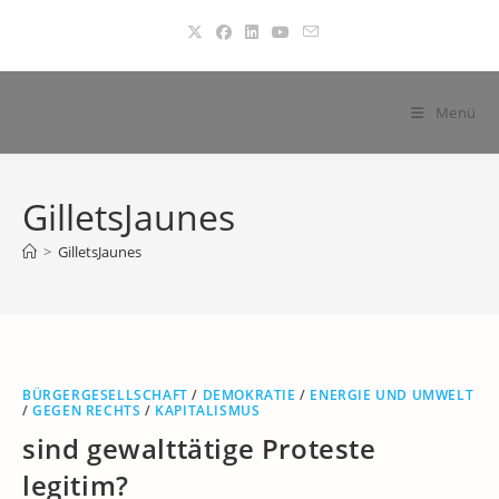
Zum
Inhalt
springen
Menü
GilletsJaunes
>
GilletsJaunes
BÜRGERGESELLSCHAFT
/
DEMOKRATIE
/
ENERGIE UND UMWELT
/
GEGEN RECHTS
/
KAPITALISMUS
sind gewalttätige Proteste
legitim?