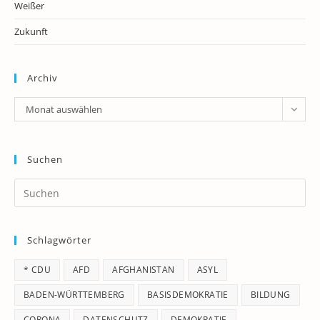
Weißer
Zukunft
Archiv
Archiv
Monat auswählen
Suchen
Pr
Es
to
Schlagwörter
clo
th
* CDU
AFD
AFGHANISTAN
ASYL
se
pan
BADEN-WÜRTTEMBERG
BASISDEMOKRATIE
BILDUNG
CORONA
DATENSCHUTZ
DEMOKRATIE