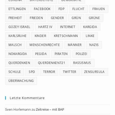
ETTLINGEN
FACEBOOK
FDP
FLUCHT
FRAUEN
FREIHEIT
FRIEDEN
GENDER
GRÜN
GRÜNE
GÜZEY ISRAEL
HARTZ IV
INTERNET
KARGIDA
KARLSRUHE
KINDER
KRETSCHMANN
LINKE
MALSCH
MENSCHENRECHTE
MÄNNER
NAZIS
NOKARGIDA
PEGIDA
PIRATEN
POLIZEI
QUERDENKEN
QUERDENKEN721
RASSISMUS
SCHULE
SPD
TERROR
TWITTER
ZENSURSULA
ÜBERWACHUNG
Letzte Kommentare
Sven Horlemann
zu
Zeitreise – mit BAP