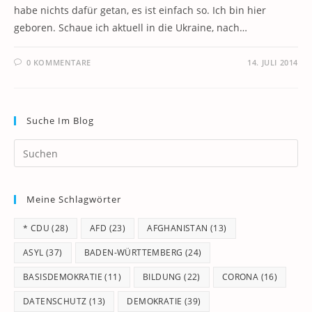
habe nichts dafür getan, es ist einfach so. Ich bin hier
geboren. Schaue ich aktuell in die Ukraine, nach…
0 KOMMENTARE
14. JULI 2014
Suche Im Blog
Pr
Es
to
Meine Schlagwörter
clo
th
* CDU
(28)
AFD
(23)
AFGHANISTAN
(13)
se
pan
ASYL
(37)
BADEN-WÜRTTEMBERG
(24)
BASISDEMOKRATIE
(11)
BILDUNG
(22)
CORONA
(16)
DATENSCHUTZ
(13)
DEMOKRATIE
(39)