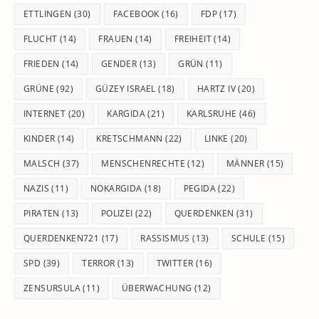
ETTLINGEN
(30)
FACEBOOK
(16)
FDP
(17)
FLUCHT
(14)
FRAUEN
(14)
FREIHEIT
(14)
FRIEDEN
(14)
GENDER
(13)
GRÜN
(11)
GRÜNE
(92)
GÜZEY ISRAEL
(18)
HARTZ IV
(20)
INTERNET
(20)
KARGIDA
(21)
KARLSRUHE
(46)
KINDER
(14)
KRETSCHMANN
(22)
LINKE
(20)
MALSCH
(37)
MENSCHENRECHTE
(12)
MÄNNER
(15)
NAZIS
(11)
NOKARGIDA
(18)
PEGIDA
(22)
PIRATEN
(13)
POLIZEI
(22)
QUERDENKEN
(31)
QUERDENKEN721
(17)
RASSISMUS
(13)
SCHULE
(15)
SPD
(39)
TERROR
(13)
TWITTER
(16)
ZENSURSULA
(11)
ÜBERWACHUNG
(12)