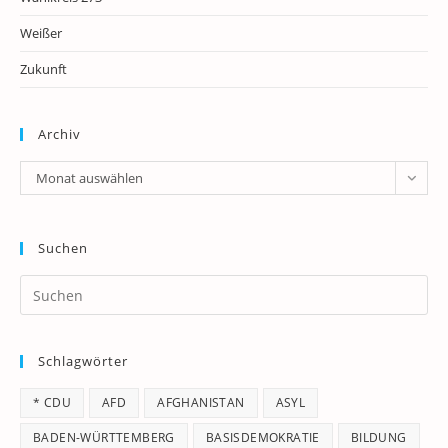
Weißer
Zukunft
Archiv
Archiv
Monat auswählen
Suchen
Pr
Es
to
Schlagwörter
clo
th
* CDU
AFD
AFGHANISTAN
ASYL
se
pan
BADEN-WÜRTTEMBERG
BASISDEMOKRATIE
BILDUNG