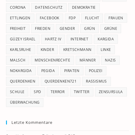
CORONA
DATENSCHUTZ
DEMOKRATIE
ETTLINGEN
FACEBOOK
FDP
FLUCHT
FRAUEN
FREIHEIT
FRIEDEN
GENDER
GRÜN
GRÜNE
GÜZEY ISRAEL
HARTZ IV
INTERNET
KARGIDA
KARLSRUHE
KINDER
KRETSCHMANN
LINKE
MALSCH
MENSCHENRECHTE
MÄNNER
NAZIS
NOKARGIDA
PEGIDA
PIRATEN
POLIZEI
QUERDENKEN
QUERDENKEN721
RASSISMUS
SCHULE
SPD
TERROR
TWITTER
ZENSURSULA
ÜBERWACHUNG
Letzte Kommentare