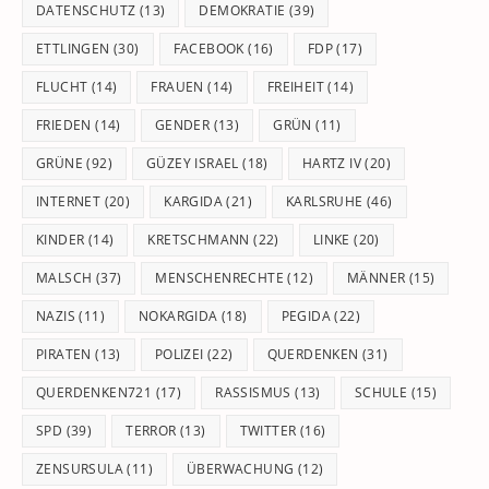
DATENSCHUTZ
(13)
DEMOKRATIE
(39)
ETTLINGEN
(30)
FACEBOOK
(16)
FDP
(17)
FLUCHT
(14)
FRAUEN
(14)
FREIHEIT
(14)
FRIEDEN
(14)
GENDER
(13)
GRÜN
(11)
GRÜNE
(92)
GÜZEY ISRAEL
(18)
HARTZ IV
(20)
INTERNET
(20)
KARGIDA
(21)
KARLSRUHE
(46)
KINDER
(14)
KRETSCHMANN
(22)
LINKE
(20)
MALSCH
(37)
MENSCHENRECHTE
(12)
MÄNNER
(15)
NAZIS
(11)
NOKARGIDA
(18)
PEGIDA
(22)
PIRATEN
(13)
POLIZEI
(22)
QUERDENKEN
(31)
QUERDENKEN721
(17)
RASSISMUS
(13)
SCHULE
(15)
SPD
(39)
TERROR
(13)
TWITTER
(16)
ZENSURSULA
(11)
ÜBERWACHUNG
(12)