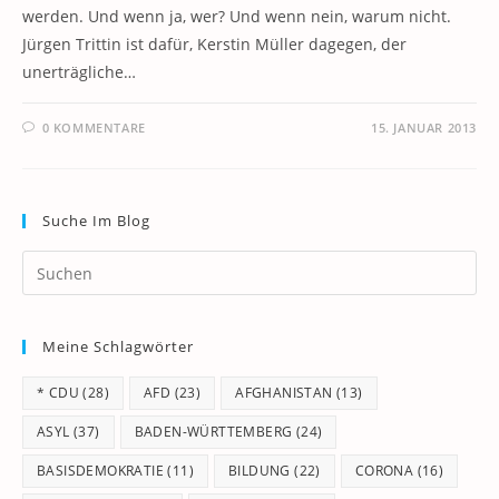
werden. Und wenn ja, wer? Und wenn nein, warum nicht.
Jürgen Trittin ist dafür, Kerstin Müller dagegen, der
unerträgliche…
0 KOMMENTARE
15. JANUAR 2013
Suche Im Blog
Pr
Es
to
Meine Schlagwörter
clo
th
* CDU
(28)
AFD
(23)
AFGHANISTAN
(13)
se
pan
ASYL
(37)
BADEN-WÜRTTEMBERG
(24)
BASISDEMOKRATIE
(11)
BILDUNG
(22)
CORONA
(16)