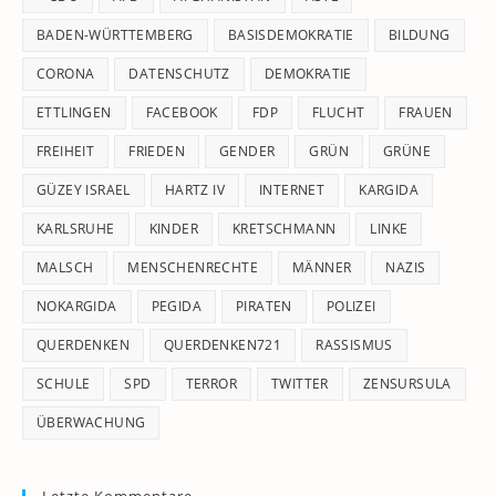
se
pan
BADEN-WÜRTTEMBERG
BASISDEMOKRATIE
BILDUNG
CORONA
DATENSCHUTZ
DEMOKRATIE
ETTLINGEN
FACEBOOK
FDP
FLUCHT
FRAUEN
FREIHEIT
FRIEDEN
GENDER
GRÜN
GRÜNE
GÜZEY ISRAEL
HARTZ IV
INTERNET
KARGIDA
KARLSRUHE
KINDER
KRETSCHMANN
LINKE
MALSCH
MENSCHENRECHTE
MÄNNER
NAZIS
NOKARGIDA
PEGIDA
PIRATEN
POLIZEI
QUERDENKEN
QUERDENKEN721
RASSISMUS
SCHULE
SPD
TERROR
TWITTER
ZENSURSULA
ÜBERWACHUNG