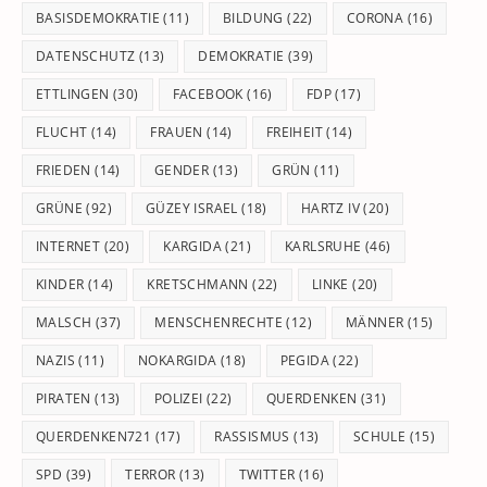
BASISDEMOKRATIE
(11)
BILDUNG
(22)
CORONA
(16)
DATENSCHUTZ
(13)
DEMOKRATIE
(39)
ETTLINGEN
(30)
FACEBOOK
(16)
FDP
(17)
FLUCHT
(14)
FRAUEN
(14)
FREIHEIT
(14)
FRIEDEN
(14)
GENDER
(13)
GRÜN
(11)
GRÜNE
(92)
GÜZEY ISRAEL
(18)
HARTZ IV
(20)
INTERNET
(20)
KARGIDA
(21)
KARLSRUHE
(46)
KINDER
(14)
KRETSCHMANN
(22)
LINKE
(20)
MALSCH
(37)
MENSCHENRECHTE
(12)
MÄNNER
(15)
NAZIS
(11)
NOKARGIDA
(18)
PEGIDA
(22)
PIRATEN
(13)
POLIZEI
(22)
QUERDENKEN
(31)
QUERDENKEN721
(17)
RASSISMUS
(13)
SCHULE
(15)
SPD
(39)
TERROR
(13)
TWITTER
(16)