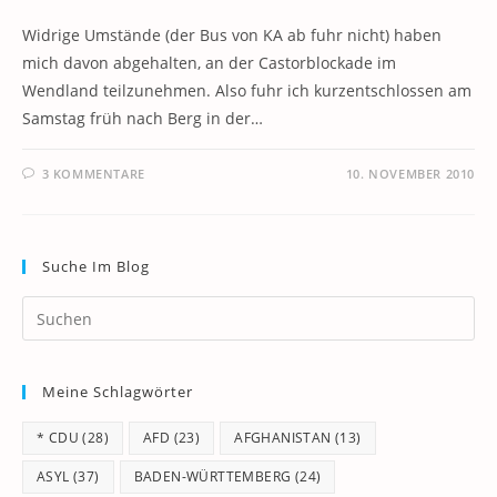
Widrige Umstände (der Bus von KA ab fuhr nicht) haben
mich davon abgehalten, an der Castorblockade im
Wendland teilzunehmen. Also fuhr ich kurzentschlossen am
Samstag früh nach Berg in der…
3 KOMMENTARE
10. NOVEMBER 2010
Suche Im Blog
Pr
Es
to
Meine Schlagwörter
clo
th
* CDU
(28)
AFD
(23)
AFGHANISTAN
(13)
se
pan
ASYL
(37)
BADEN-WÜRTTEMBERG
(24)