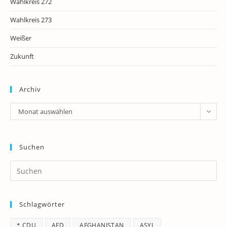
Wahlkreis 272
Wahlkreis 273
Weißer
Zukunft
Archiv
Archiv
Monat auswählen
Suchen
Pr
Es
to
Schlagwörter
clo
th
* CDU
AFD
AFGHANISTAN
ASYL