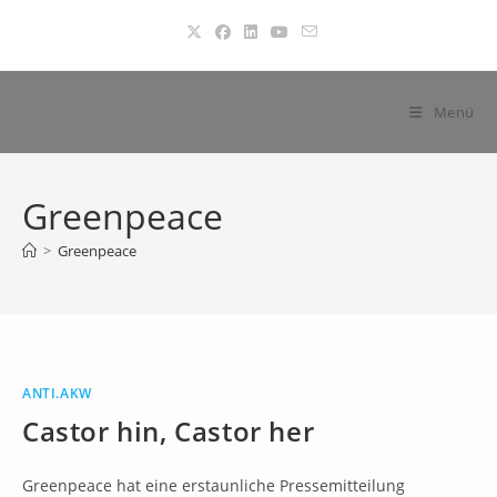
Zum
Inhalt
springen
Menü
Greenpeace
>
Greenpeace
ANTI.AKW
Castor hin, Castor her
Greenpeace hat eine erstaunliche Pressemitteilung