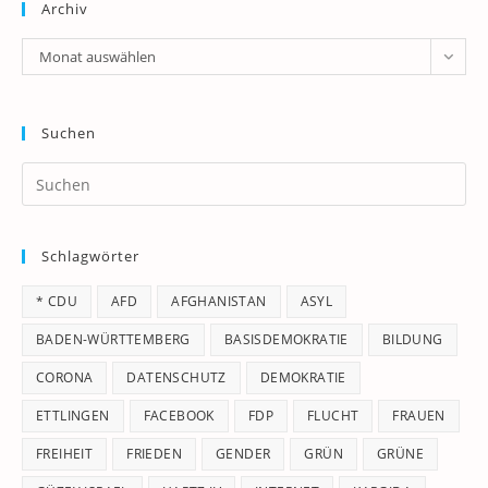
Archiv
Archiv
Monat auswählen
Suchen
Pr
Es
to
Schlagwörter
clo
th
* CDU
AFD
AFGHANISTAN
ASYL
se
pan
BADEN-WÜRTTEMBERG
BASISDEMOKRATIE
BILDUNG
CORONA
DATENSCHUTZ
DEMOKRATIE
ETTLINGEN
FACEBOOK
FDP
FLUCHT
FRAUEN
FREIHEIT
FRIEDEN
GENDER
GRÜN
GRÜNE