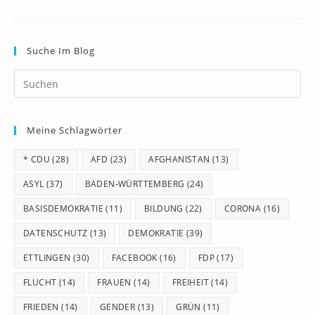
Suche Im Blog
Pr
Es
to
Meine Schlagwörter
clo
th
* CDU
(28)
AFD
(23)
AFGHANISTAN
(13)
se
pan
ASYL
(37)
BADEN-WÜRTTEMBERG
(24)
BASISDEMOKRATIE
(11)
BILDUNG
(22)
CORONA
(16)
DATENSCHUTZ
(13)
DEMOKRATIE
(39)
ETTLINGEN
(30)
FACEBOOK
(16)
FDP
(17)
FLUCHT
(14)
FRAUEN
(14)
FREIHEIT
(14)
FRIEDEN
(14)
GENDER
(13)
GRÜN
(11)