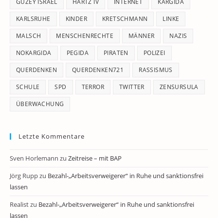
GÜZEY ISRAEL
HARTZ IV
INTERNET
KARGIDA
KARLSRUHE
KINDER
KRETSCHMANN
LINKE
MALSCH
MENSCHENRECHTE
MÄNNER
NAZIS
NOKARGIDA
PEGIDA
PIRATEN
POLIZEI
QUERDENKEN
QUERDENKEN721
RASSISMUS
SCHULE
SPD
TERROR
TWITTER
ZENSURSULA
ÜBERWACHUNG
Letzte Kommentare
Sven Horlemann
zu
Zeitreise – mit BAP
Jörg Rupp
zu
Bezahl-„Arbeitsverweigerer“ in Ruhe und sanktionsfrei
lassen
Realist
zu
Bezahl-„Arbeitsverweigerer“ in Ruhe und sanktionsfrei
lassen