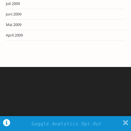
Juli 2009
Juni 2009
Mai 2009
April 2009
Goggle Analytics Opt-Out
Copyright - WordPress Theme by OceanWP